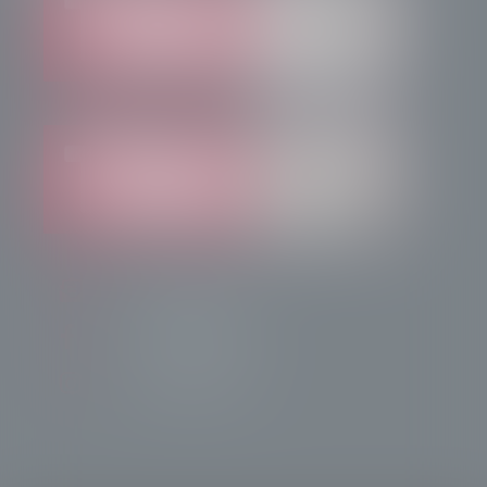
info@radiotsn.tv
Tele Sondrio News
TeleSondrioNews