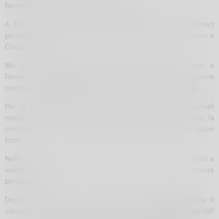
femminili sul doppio giro da 1400 metri.
A fare l’andatura subito la forte
Cinzia Cucchi
(Castelraider)
protagonista nelle due grandi classiche del cross Campaccio e
Cinque Mulini.
Ma a Tovo il copione è diverso dalle gare precedenti e
l’evergreen
Cinzia Zugnoni
(GS CSI Morbegno) in condizione
crescente, agguanta Cucchi e la supera prima del traguardo.
Per la morbegnese, che parteciperà ai campionati regionali
master indoor e successivamente ai mondiali in Polonia, la
conferma che gli allenamenti invernali stanno dando buoni
frutti.
Nella gara maschile di 5,8 km (al via junior, senior, amatori e
veterani) è ancora la premiata ditta Zugnoni a essere
protagonista.
Dopo un primo giro di studio restano in 3 a fare l’andatura: il
campione nazionale CSI di corsa su strada
Giovanni Zugnoni
(GP