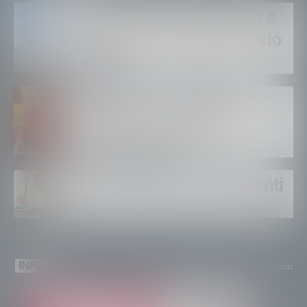
Bruciano ancora Gordona e
Samolaco: “Stiamo facendo
di tutto”
Bertolaso. “Soccorso in
montagna, orgoglioso di
come si lavora”
Un solo altare, tre continenti
INFO