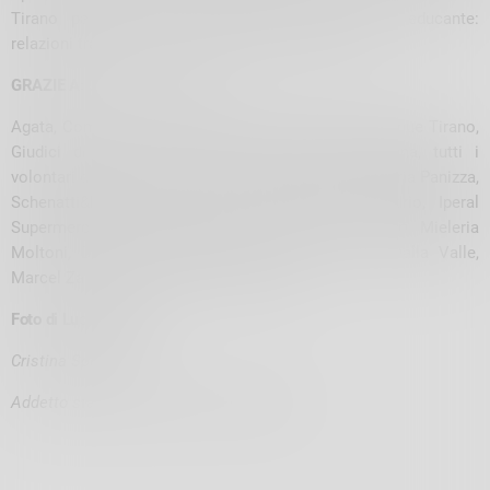
Tirano parlerà di “Società sportiva e comunità educante:
relazioni tra genitori, allenatori e dirigenti sportivi”.
GRAZIE A:
Comune di Tovo S.
Agata, Comitato CSI di Sondrio,Gruppo Donatori Sangue Tirano,
Giudici di gara CSI Sondrio, Croce Rossa Italiana, tutti i
volontari del GS CSI Tirano, Ottica Orologeria Oreficeria Panizza,
Schenatti&Della Morte, Banca Popolare di Sondrio, Iperal
Supermercati, Latteria di Chiuro, Vis, Freschi sapori, Mieleria
Moltoni, Dolciaria Valtellinese, Ortulan, Enoteca Dalla Valle,
Marcel Zanolari Vini, Panificio Zampatti.
Foto di Luca Codella
Cristina Speziale
Addetto stampa Comitato CSI di Sondrio