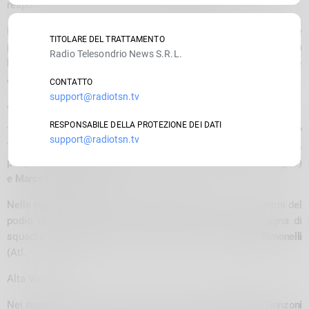
responsabile della formazione
Giovanni Rossi
.
Dopo l’entusiasmo contagioso dei cuccioli tra i 6 e i 9 anni, è
TITOLARE DEL TRATTAMENTO
partita la gara delle esordienti femminili con la favoritissima
Radio Telesondrio News S.R.L.
Noemi Lorefice
(GP Santi) che ha nuovamente vinto precedendo
Aya Kattab
(Pol.
CONTATTO
support@radiotsn.tv
Albosaggia) e
Giulia Fiorelli
(GS Valgerola).
RESPONSABILE DELLA PROTEZIONE DEI DATI
Tra gli esordienti, 800 metri anche per loro,
Simone Spinetti
(GP
support@radiotsn.tv
Talamona) ha dimostrato di averne di più di tutti ed ha tagliato
per primo il traguardo davanti ad
Enea Zecca
(GS CSI Mobegno)
e
Marco Palma
(GP Santi).
Nelle ragazze il GS CSI Tirano occupa le prime due posizioni del
podio grazie alla talentuosa
Elisa Pensini
e alla compagna di
squadra
Alice Ghilotti
, medaglia di bronzo per
Alessia Simonelli
(Atl.
Alta Valtellina).
Nei ragazzi come da pronostico l’imbattibile
Giuseppe Tirinzoni