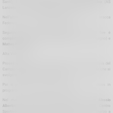
Santi), il vincitore dello scorso anno
Federico Bardea
(AS
Lanzada) e capitan
Graziano Zugnoni
(GP Santi).
Nell’ultimo giro la stoccata vincente di Giovanni che stacca
Federico e vince con grande soddisfazione.
Seguono Bardea e papà Graziano, mentre la top five è
completata dagli junior
Francesco Bongio
(GS CSI Morbegno) e
Matteo Pedranzini
(Atl.
Alta Valtellina).
Prossima tappa per i runners del CSI la terza e ultima prova del
Campionato regionale CSI Lombardia di corsa campestre che si
svolgerà domenica 5 marzo a Colorina.
Poi si punta dritto ai Campionati nazionali CSI di cross in
programma a Tezze sul Brenta l’1 e 2 aprile.
Nel mentre, imperdibili gli appuntamenti con
Don Alessio
Albertini
, assistenze ecclesiastico nazionale del Centro
Sportivo Italiano, che il 3 marzo a Chiavenna e il 10 marzo a