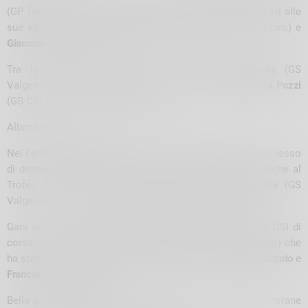
(GP Talamona) si porta a casa un altro successo, ma bravi alle
sue spalle sono i battaglieri
Thomas Delle Coste
(GS Chiuro) e
Giacomo Pozzi
(GS CSI Tirano).
Tra le cadette bella vittoria per
Francesca Sassella
(GS
Valgerola) che sale sul podio in compagnia di
Benedetta Pozzi
(GS CSI Tirano) e
Sara De Censi
(Pol.
Albosaggia).
Nei cadetti
Mattia Manenti
(GS CSI Morbegno) dopo il successo
di domenica scorsa al Cross della Bosca si impone anche al
Trofeo Tenni, al 2° posto il rientrante
Davide Songini
(GS
Valgerola) e al 3°
Lorenzo Buzzetti
(GS CSI Morbegno).
Gara allievi di 3,2 km dominata dal campione nazionale CSI di
corsa su strada
Yassine Jamal El Idrissi
(GS CSI Morbegno) che
ha staccato i due portacolori del GS Valgerola
Alberto Cazzato
e
Francesco Macedonio
.
Bella gara quella delle allieve, junior, senior, amatori e veterane