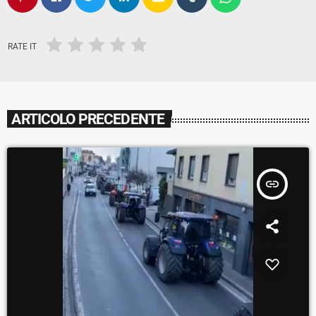
RATE IT
ARTICOLO PRECEDENTE
insert_link