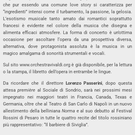
che pur essendo una comune love story si caratterizza per
“ingredienti” intensi come il turbamento, la passione, la gelosia.
L’esotismo musicale tanto amato dai romantici soprattutto
francesi è evidente nel colore della musica che disegna e
alimenta efficaci atmosfere. La forma di concerto è un’ottima
occasione per ascoltare l‘opera da una prospettiva diversa,
alternativa, dove protagonista assoluta è la musica in un
magico amalgama di sonorità strumentali e vocali.
Sul sito www.orchestravivaldi.org è già disponibile, per la lettura
o la stampa, il libretto dell’opera in entrambe le lingue.
Da ricordare che il direttore
Lorenzo Passerini
, dopo questa
attesa
première
al Sociale di Sondrio, sarà nei prossimi mesi
impegnato nei maggiori teatri in Francia, Canada, Texas e
Germania, oltre che al Teatro di San Carlo di Napoli in un nuovo
allestimento della belliniana
Norma
e al suo debutto al Festival
Rossini di Pesaro in tutte le quattro recite del titolo rossiniano
più rappresentativo: “Il barbiere di Siviglia”.