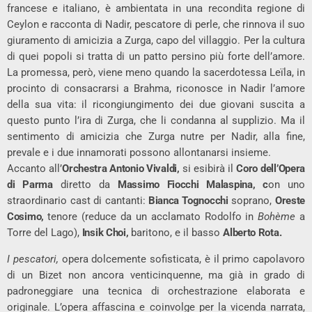
francese e italiano, è ambientata in una recondita regione di
Ceylon e racconta di Nadir, pescatore di perle, che rinnova il suo
giuramento di amicizia a Zurga, capo del villaggio. Per la cultura
di quei popoli si tratta di un patto persino più forte dell’amore.
La promessa, però, viene meno quando la sacerdotessa Leïla, in
procinto di consacrarsi a Brahma, riconosce in Nadir l’amore
della sua vita: il ricongiungimento dei due giovani suscita a
questo punto l’ira di Zurga, che li condanna al supplizio. Ma il
sentimento di amicizia che Zurga nutre per Nadir, alla fine,
prevale e i due innamorati possono allontanarsi insieme.
Accanto all’
Orchestra Antonio Vivaldi,
si esibirà il
Coro dell’Opera
di Parma
diretto da
Massimo Fiocchi Malaspina, c
on uno
straordinario cast di cantanti:
Bianca Tognocchi
soprano,
Oreste
Cosimo,
tenore (reduce da un acclamato Rodolfo in
Bohème
a
Torre del Lago),
Insik Choi,
baritono, e il basso
Alberto Rota.
I pescatori,
opera dolcemente sofisticata, è il primo capolavoro
di un Bizet non ancora venticinquenne, ma già in grado di
padroneggiare una tecnica di orchestrazione elaborata e
originale. L’opera affascina e coinvolge per la vicenda narrata,