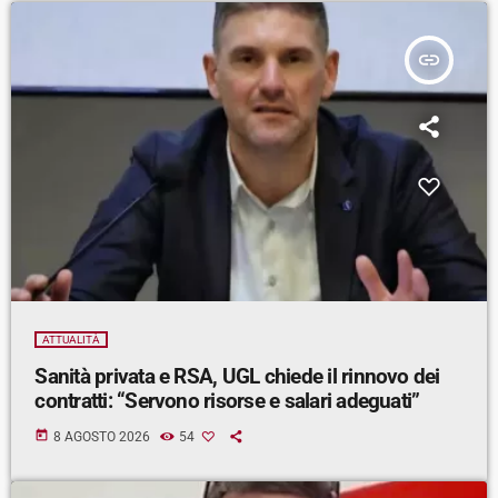
insert_link
ATTUALITÀ
Sanità privata e RSA, UGL chiede il rinnovo dei
contratti: “Servono risorse e salari adeguati”
today
8 AGOSTO 2026
54