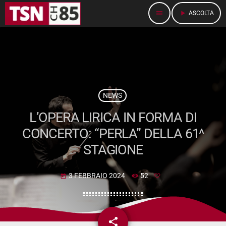
menu
play_arrow
ASCOLTA
NEWS
L’OPERA LIRICA IN FORMA DI
CONCERTO: “PERLA” DELLA 61^
STAGIONE
3 FEBBRAIO 2024
52
today
share
email