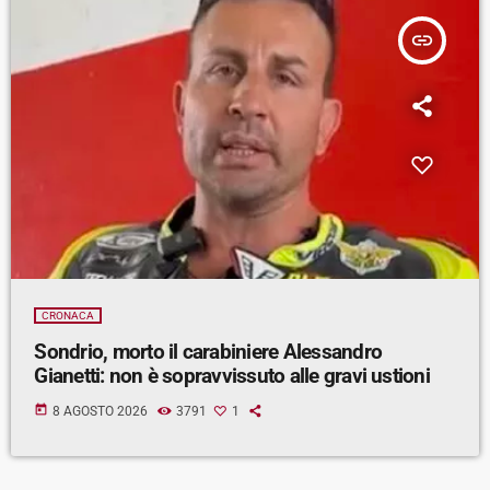
insert_link
CRONACA
Sondrio, morto il carabiniere Alessandro
Gianetti: non è sopravvissuto alle gravi ustioni
today
8 AGOSTO 2026
3791
1