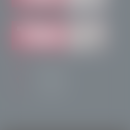
info@radiotsn.tv
Tele Sondrio News
TeleSondrioNews