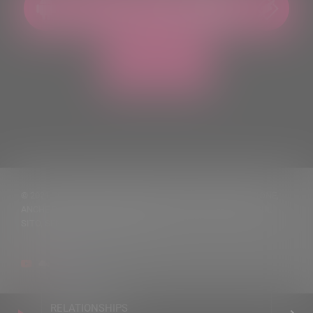
© 2021 TUTTI I DIRITTI RISERVATI. VIETATA LA RIPRODUZIONE,
ANCHE PARZIALE, DEI TESTI DELLE NOTIZIE PUBBLICATE SUL
SITO, SENZA CITARNE LA FONTE
RELATIONSHIPS