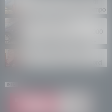
Gordona, una settimana di
fuoco, si spera nel maltempo
Sondrio, furti nei
supermercati per oltre 3000
euro, foglio di via per un
ventinovenne
Calici Valtellina, Sondrio
brinda a un’estate da record
INFO