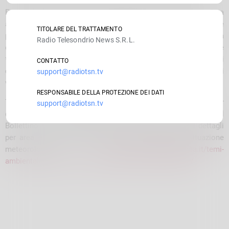
Per qualsiasi tipo di escursione raccomandiamo la massima
attenzione nella *scelta degli itinerari* e, in tutti i casi in cui è
TITOLARE DEL TRATTAMENTO
previsto, l’obbligo tassativo di
*
artva, pala e sonda
*
. Si precisa
Radio Telesondrio News S.R.L.
che è necessaria la massima attenzione anche per le
*escursioni a quote più basse*, in caso di attraversamento di
CONTATTO
canali che potrebbero essere oggetto di scaricamento di
support@radiotsn.tv
valanghe avvenute sui pendii più in quota.
RESPONSABILE DELLA PROTEZIONE DEI DATI
Tenete d’occhio gli
*
aggiornamenti
*
, il prossimo è previsto per
support@radiotsn.tv
domani, sabato 24 febbraio, alle ore 13:00. Sul sito ufficiale del
Bollettino neve e valanghe di Arpa Lombardia trovate i dettagli
per area e per giornata e anche l’evoluzione della situazione
meteorologica.
https://www.arpalombardia.it/temi-
ambientali/neve-e-ghiacciai/bollettino-neve-e-valanghe/