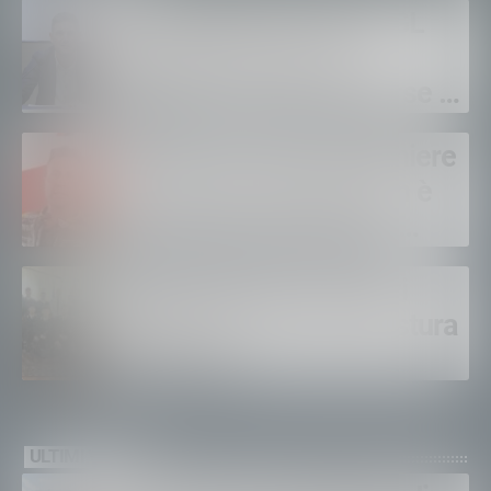
Sanità privata e RSA, UGL
chiede il rinnovo dei
contratti: “Servono risorse e
salari adeguati”
Sondrio, morto il carabiniere
Alessandro Gianetti: non è
sopravvissuto alle gravi
ustioni
Polizia di Stato, 16 nuovi
agenti in prova alla Questura
di Sondrio
ULTIMI VIDEO