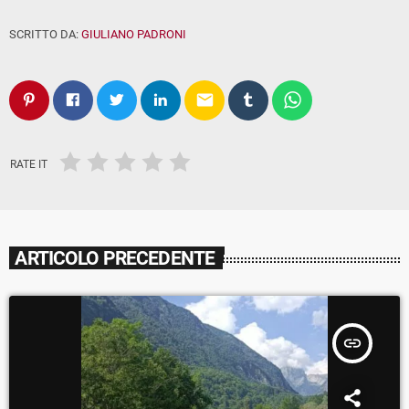
SCRITTO DA:
GIULIANO PADRONI
email
RATE IT
ARTICOLO PRECEDENTE
insert_link