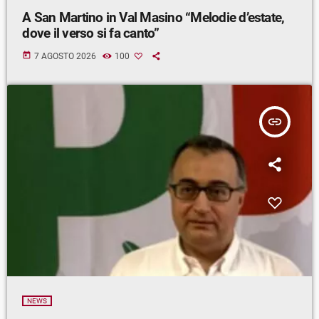
A San Martino in Val Masino “Melodie d’estate,
dove il verso si fa canto”
today
7 AGOSTO 2026
100
insert_link
NEWS