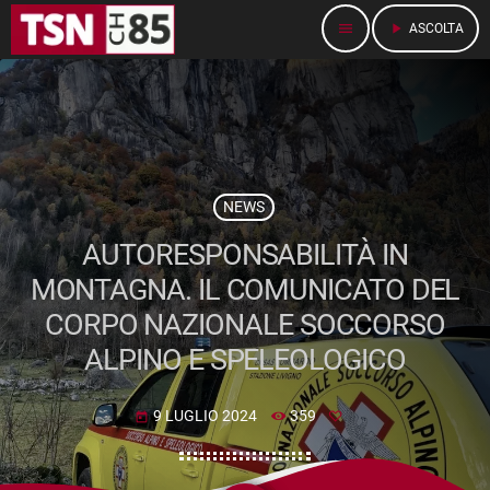
menu
play_arrow
ASCOLTA
NEWS
AUTORESPONSABILITÀ IN
MONTAGNA. IL COMUNICATO DEL
CORPO NAZIONALE SOCCORSO
ALPINO E SPELEOLOGICO
9 LUGLIO 2024
359
today