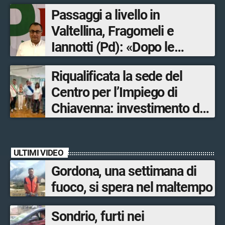
Passaggi a livello in
Valtellina, Fragomeli e
Iannotti (Pd): «Dopo le
Olimpiadi solo un terzo delle
Riqualificata la sede del
opere sostitutive sarà
Centro per l’Impiego di
ultimato entro il 2026»
Chiavenna: investimento da
quasi 250mila euro
ULTIMI VIDEO
Gordona, una settimana di
fuoco, si spera nel maltempo
Sondrio, furti nei