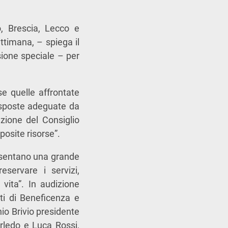
o, Brescia, Lecco e
ttimana, – spiega il
sione speciale – per
se quelle affrontate
risposte adeguate da
zione del Consiglio
posite risorse”.
esentano una grande
eservare i servizi,
 vita”. In audizione
ti di Beneficenza e
io Brivio presidente
rledo e Luca Rossi,