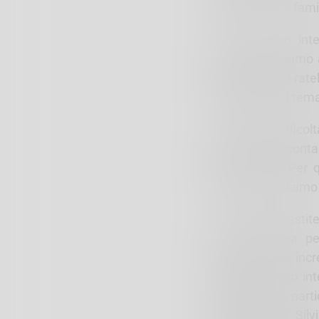
sociale, casa e fami
Ai lavori sono int
Sondrio. “Abbiamo a
consigliere di Frat
approfondire il tem
“Le grosse difficol
dalle RSA di montag
parte nostra. Per 
regionale. Parliamo 
“Le risorse invest
forza attrattiva p
garantendo un’incre
congiunta sono int
Assistenza) in part
UNEBA Lecco, Silvi