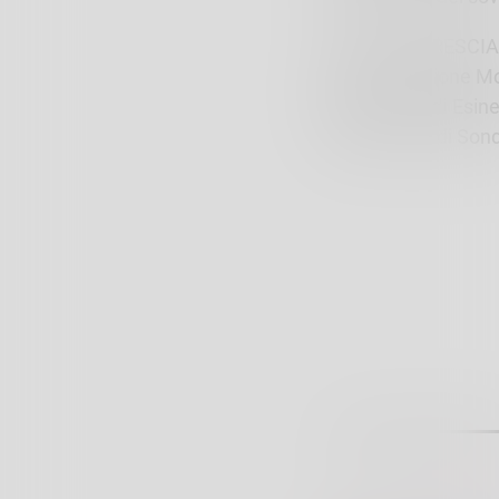
LE RSA DI BRESCIA E
RSA Fondazione Mon
Beccagutti’ di Esin
Riposo Città di Sond