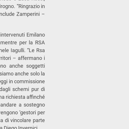
ogno. “Ringrazio in
conclude Zamperini –
intervenuti Emilano
 mentre per la RSA
le Iagulli. “Le Rsa
ritori – affermano i
Sono anche soggetti
nsiamo anche solo la
. Oggi in commissione
dagli schemi pur di
a richiesta affinché
o andare a sostegno
vengono ‘gestori per
a di vincolare parte
ia Diego Invernici.