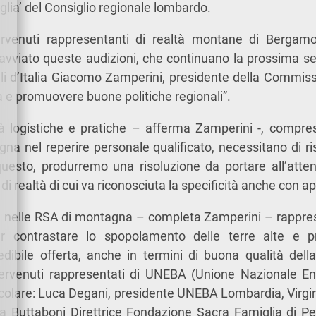
glia’ del Consiglio regionale lombardo.
ervenuti rappresentanti di realtà montane di Bergam
vviato queste audizioni, che continuano la prossima se
elli d’Italia Giacomo Zamperini, presidente della Commis
a e promuovere buone politiche regionali”.
tà logistiche e pratiche – afferma Zamperini -, compre
na nel reperire personale qualificato, necessitano di 
questo, produrremo una risoluzione da portare all’atten
di realtà di cui va riconosciuta la specificità anche con ap
ite nelle RSA di montagna – completa Zamperini – rappr
er contrastare lo spopolamento delle terre alte e pr
dibile offerta, anche in termini di buona qualità della
ervenuti rappresentati di UNEBA (Unione Nazionale En
icolare: Luca Degani, presidente UNEBA Lombardia, Virgin
a Buttaboni Direttrice Fondazione Sacra Famiglia di Pe