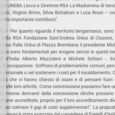
ciale UNEBA Lecco e Direttore RSA La Madonnina di Vendr
gani, Virginio Brivio, Silvia Buttaboni e Luca Rossi – 
uesto importante contributo”.
– Per quanto riguarda il territorio bergamasco, sono 
e della RSA Fondazione Sant’Andrea Onlus di Clusone,
fano Palla Onlus di Piazza Brembana il presidente Miche
gna sono fondamentali per erogare servizi in questi ter
telli d’Italia Alberto Mazzoleni e Michele Schiavi -. 
ni di occupazione. Soffrono di problematiche comuni, pe
ire personale o nel sostenere i costi per il riscaldamento
altà che ci hanno chiesto di osare e di pensare fuori 
no alle loro attività. Come commissione possiamo fare un
lle risorse derivanti dalla concessione idriche possan
tane accreditate, proprio per il loro accreditamento di
 e per colmare il gap di costi supplementari”. La propost
racanoni è stata avanzata dal consigliere di Fratelli d’Ital