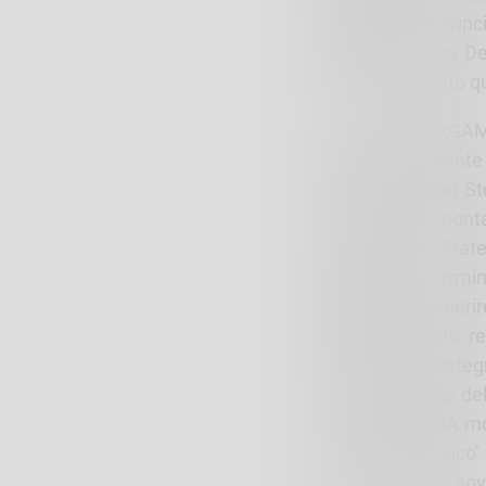
Consigliere Provin
particolare Luca De
per avere portato q
LE RSA DI BERGAMO 
Fantoni president
Fondazione Don Ste
nelle zone di monta
consiglieri di Fra
importanti in termi
difficoltà nel reper
abbiamo sentito re
garantire un sosteg
da subito parte de
anche delle RSA mon
conto del pubblico’
delle risorse dei sov