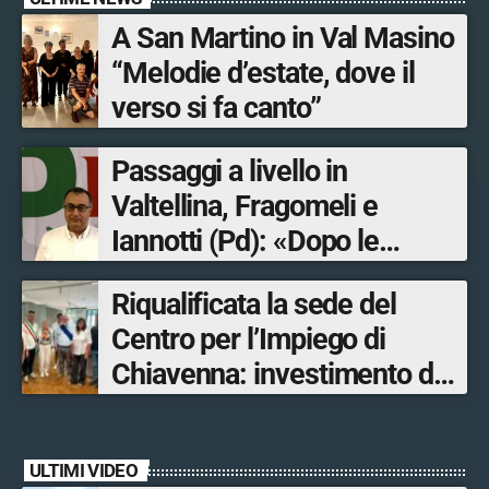
A San Martino in Val Masino
“Melodie d’estate, dove il
verso si fa canto”
Passaggi a livello in
Valtellina, Fragomeli e
Iannotti (Pd): «Dopo le
Olimpiadi solo un terzo delle
Riqualificata la sede del
opere sostitutive sarà
Centro per l’Impiego di
ultimato entro il 2026»
Chiavenna: investimento da
quasi 250mila euro
ULTIMI VIDEO