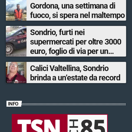
Gordona, una settimana di
fuoco, si spera nel maltempo
Sondrio, furti nei
supermercati per oltre 3000
euro, foglio di via per un
ventinovenne
Calici Valtellina, Sondrio
brinda a un’estate da record
INFO