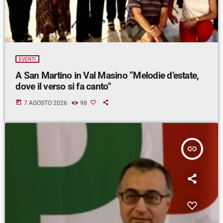
EVENTI
A San Martino in Val Masino “Melodie d’estate,
dove il verso si fa canto”
today
7 AGOSTO 2026
98
insert_link