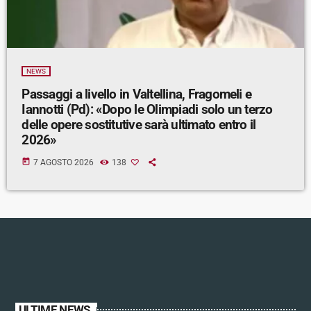
NEWS
Passaggi a livello in Valtellina, Fragomeli e
Iannotti (Pd): «Dopo le Olimpiadi solo un terzo
delle opere sostitutive sarà ultimato entro il
2026»
today
7 AGOSTO 2026
138
ULTIME NEWS