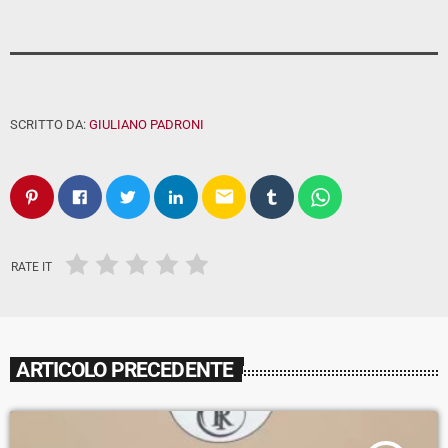
SCRITTO DA:
GIULIANO PADRONI
email
RATE IT
ARTICOLO PRECEDENTE