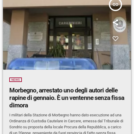
insert_link
NEWS
Morbegno, arrestato uno degli autori delle
rapine di gennaio. È un ventenne senza fissa
dimora
I militari della Stazione di Morbegno hanno dato esecuzione ad una
Ordinanza di Custodia Cautelare in Carcere, emessa dal Tribunale di
Sondrio su proposta della locale Procura della Repubblica, a carico
di un 20enne, proveniente da fuori provincia di fatto senza fissa