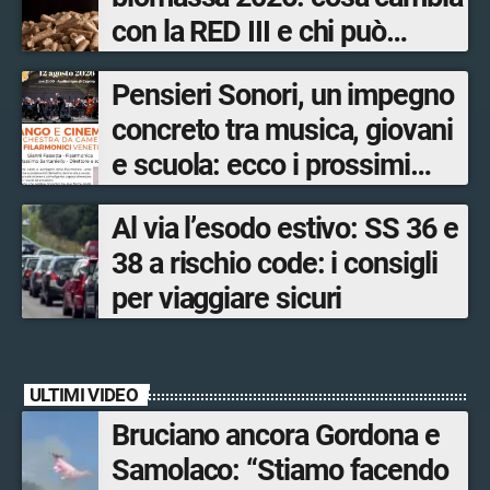
con la RED III e chi può
ottenere i bonus
Pensieri Sonori, un impegno
concreto tra musica, giovani
e scuola: ecco i prossimi
appuntamenti in Valtellina
Al via l’esodo estivo: SS 36 e
38 a rischio code: i consigli
per viaggiare sicuri
ULTIMI VIDEO
Bruciano ancora Gordona e
Samolaco: “Stiamo facendo