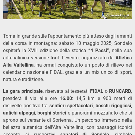
Torna in grande stile l’appuntamento più atteso dagli amanti
della corsa in montagna: sabato 10 maggio 2025, Sondalo
ospiterà la XVIII edizione della storica
“4 Passi”
, nella sua
adrenalinica versione
trail
. L’evento, organizzato da
Atletica
Alta Valtellina
, ha ormai conquistato un posto di rilievo nel
calendario nazionale FIDAL, grazie a un mix unico di sport,
natura e tradizione.
La gara principale
, riservata ai tesserati
FIDAL
o
RUNCARD
,
prenderà il via alle ore
16:00
: 14,5 km e 900 metri di
dislivello positivo tra
sentieri spettacolari
,
boschi rigogliosi
,
antichi alpeggi
,
borghi storici
e panorami mozzafiato che si
aprono sul versante di Sortenna. Un percorso immerso nella
bellezza autentica dell’Alta Valtellina, con passaggi iconici
accanto ai suggestivi
sanatori di Sondalo
, simbolo