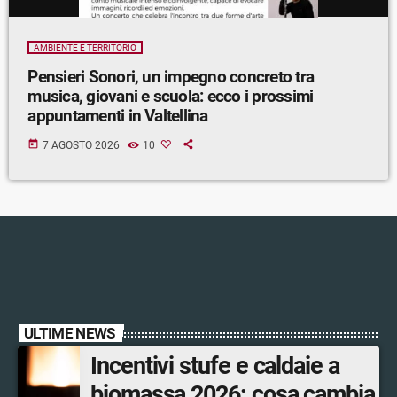
AMBIENTE E TERRITORIO
Pensieri Sonori, un impegno concreto tra
musica, giovani e scuola: ecco i prossimi
appuntamenti in Valtellina
today
7 AGOSTO 2026
10
ULTIME NEWS
Incentivi stufe e caldaie a
biomassa 2026: cosa cambia