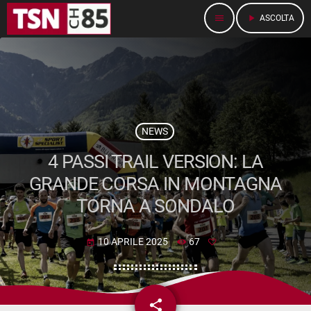
menu
play_arrow
ASCOLTA
NEWS
4 PASSI TRAIL VERSION: LA
GRANDE CORSA IN MONTAGNA
TORNA A SONDALO
10 APRILE 2025
67
today
share
email