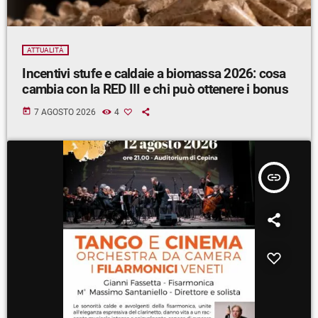
ATTUALITÀ
Incentivi stufe e caldaie a biomassa 2026: cosa
cambia con la RED III e chi può ottenere i bonus
today
7 AGOSTO 2026
4
insert_link