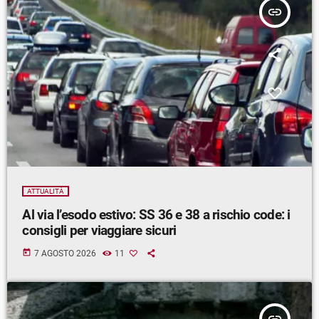
insert_link
ATTUALITÀ
Al via l’esodo estivo: SS 36 e 38 a rischio code: i
consigli per viaggiare sicuri
today
7 AGOSTO 2026
11