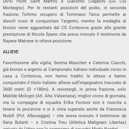
(APD Point Saint Martin) e Giacomo Ciapponi (GS CSI
Morbegno). Per le restanti posizioni del podio, in seconda
frazione, l’ottimo recupero di Tommaso Tarca permette ai
diavoli rossi di conquistare l’argento, mentre la medaglia di
bronzo viene agguantata dal CS Cortenova grazie alla grande
prestazione di Nicola Spano che aveva ricevuto il testimone da
Rayane Matrane in ottava posizione.
ALLIEVE
Favoritissime alla vigilia, Serena Mascheri e Caterina Ciacchi,
già bronzo e argento al Campionato italiano individuale corso in
casa a Cortenova, non hanno tradito le attese e hanno
conquistato il titolo italiano allieve sull’impegnativo tracciato di
2600 metri (D +180m). A resistergli, in prima frazione, solo
Matilde Mologni (Atl. Alta Valseriana), miglior crono di giornata,
ma la compagna di squadra Erika Fornoni non è riuscita a
tenere la posizione e si è vista superata anche da Francesca
Nobili (Pol. Albosaggia) – che aveva ricevuto il testimone da
Ilaria Bulanti – e Cristina Treu (Atletica Malignani Libertas)
arrivata da Udine con la compagna di squadra Marta Nardini.