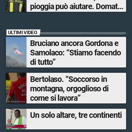
pioggia può aiutare. Domato
l’incendio a Novate Mezzola
ULTIMI VIDEO
Bruciano ancora Gordona e
Samolaco: “Stiamo facendo
di tutto”
Bertolaso. “Soccorso in
montagna, orgoglioso di
come si lavora”
Un solo altare, tre continenti