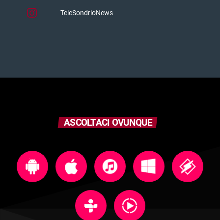
TeleSondrioNews
ASCOLTACI OVUNQUE