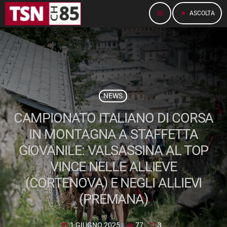
menu
play_arrow
ASCOLTA
NEWS
CAMPIONATO ITALIANO DI CORSA
IN MONTAGNA A STAFFETTA
GIOVANILE: VALSASSINA AL TOP
VINCE NELLE ALLIEVE
(CORTENOVA) E NEGLI ALLIEVI
(PREMANA)
1 GIUGNO 2025
77
3
today