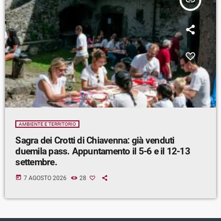
insert_link
AMBIENTE E TERRITORIO
Sagra dei Crotti di Chiavenna: già venduti
duemila pass. Appuntamento il 5-6 e il 12-13
settembre.
today
7 AGOSTO 2026
28