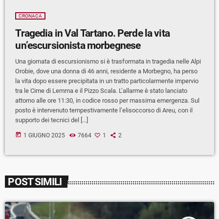
CRONACA
Tragedia in Val Tartano. Perde la vita
un’escursionista morbegnese
Una giornata di escursionismo si è trasformata in tragedia nelle Alpi
Orobie, dove una donna di 46 anni, residente a Morbegno, ha perso
la vita dopo essere precipitata in un tratto particolarmente impervio
tra le Cime di Lemma e il Pizzo Scala. L’allarme è stato lanciato
attorno alle ore 11:30, in codice rosso per massima emergenza. Sul
posto è intervenuto tempestivamente l’elisoccorso di Areu, con il
supporto dei tecnici del […]
today
1 GIUGNO 2025
7664
1
2
POST SIMILI