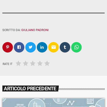
SCRITTO DA:
GIULIANO PADRONI
email
RATE IT
ARTICOLO PRECEDENTE