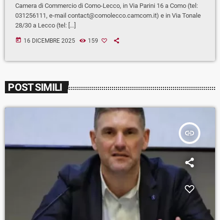
Camera di Commercio di Como-Lecco, in Via Parini 16 a Como (tel:
031256111, e-mail
contact@comolecco.camcom.it
) e in Via Tonale
28/30 a Lecco (tel: […]
today
16 DICEMBRE 2025
159
POST SIMILI
insert_link