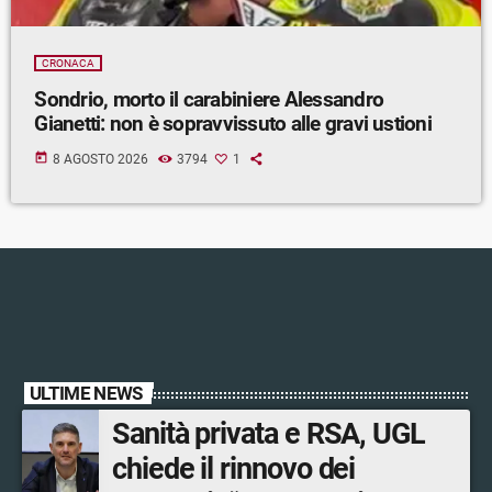
CRONACA
Sondrio, morto il carabiniere Alessandro
Gianetti: non è sopravvissuto alle gravi ustioni
today
8 AGOSTO 2026
3794
1
ULTIME NEWS
Sanità privata e RSA, UGL
chiede il rinnovo dei