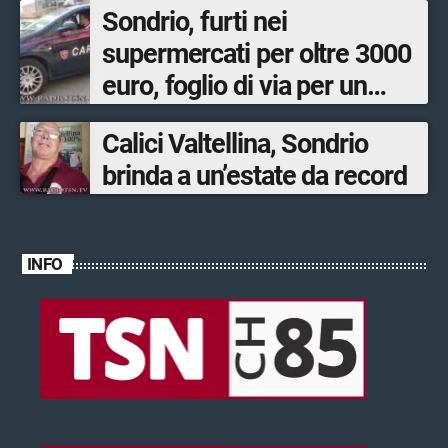
Sondrio, furti nei
supermercati per oltre 3000
euro, foglio di via per un
ventinovenne
Calici Valtellina, Sondrio
brinda a un’estate da record
INFO