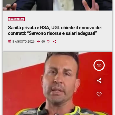
ATTUALITÀ
Sanità privata e RSA, UGL chiede il rinnovo dei
contratti: “Servono risorse e salari adeguati”
today
8 AGOSTO 2026
60
insert_link