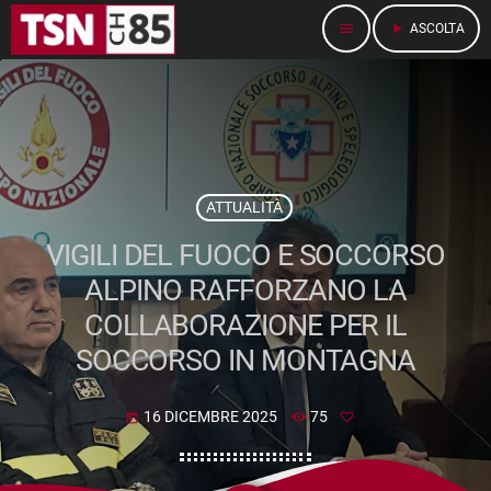
menu
play_arrow
ASCOLTA
ATTUALITÀ
VIGILI DEL FUOCO E SOCCORSO
ALPINO RAFFORZANO LA
COLLABORAZIONE PER IL
SOCCORSO IN MONTAGNA
16 DICEMBRE 2025
75
today