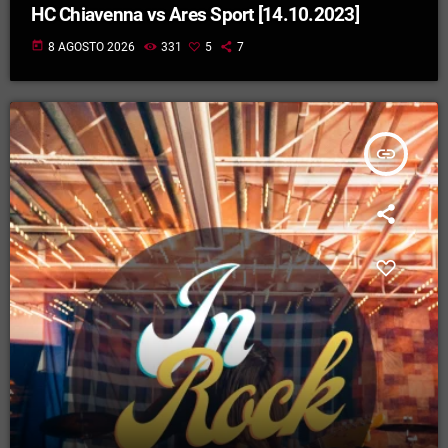
HC Chiavenna vs Ares Sport [14.10.2023]
today
8 AGOSTO 2026
331
5
7
insert_link