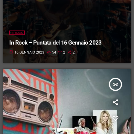
IN ROCK
In Rock – Puntata del 16 Gennaio 2023
today
16 GENNAIO 2023
54
2
2
insert_link