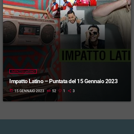
IMPATTO LATINO
Impatto Latino – Puntata del 15 Gennaio 2023
today
15 GENNAIO 2023
52
1
3