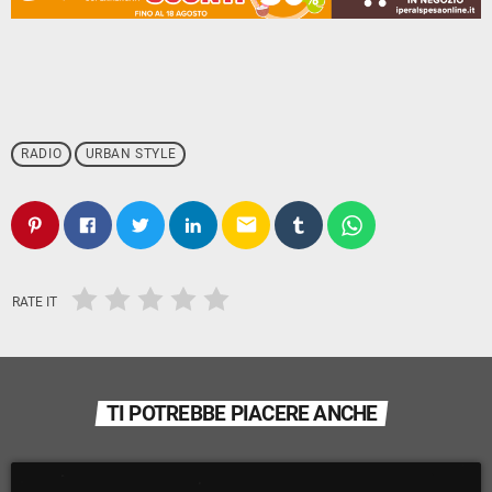
RADIO
URBAN STYLE
email
RATE IT
TI POTREBBE PIACERE ANCHE