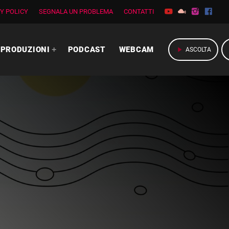
Y POLICY
SEGNALA UN PROBLEMA
CONTATTI
PRODUZIONI
PODCAST
WEBCAM
play_arrow
ASCOLTA