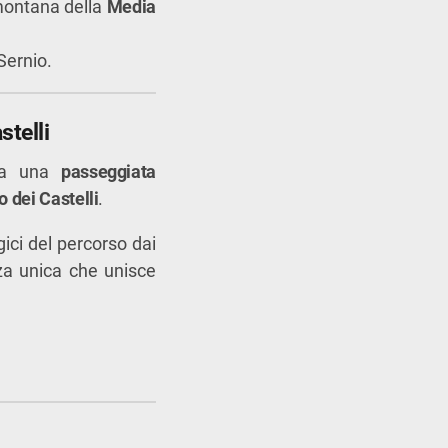
 montana della
Media
Sernio.
stelli
e a una
passeggiata
o dei Castelli
.
egici del percorso dai
za unica che unisce