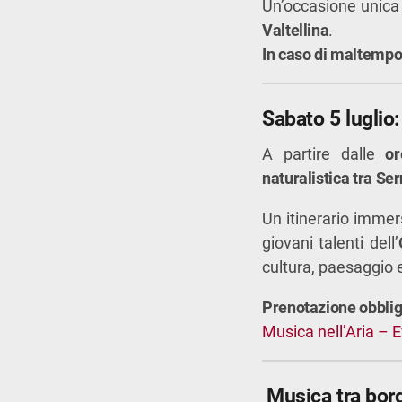
Un’occasione unica 
Valtellina
.
In caso di maltemp
Sabato 5 luglio:
A partire dalle
o
naturalistica tra Se
Un itinerario imme
giovani talenti dell’
cultura, paesaggio 
Prenotazione obblig
Musica nell’Aria – E
Musica tra borg