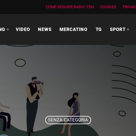
COME SEGUIRE RADIO TSN
COOKIES
PRIVAC
NG
VIDEO
NEWS
MERCATINO
TG
SPORT
SENZA CATEGORIA