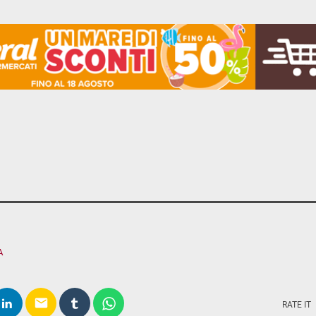
A
email
RATE IT