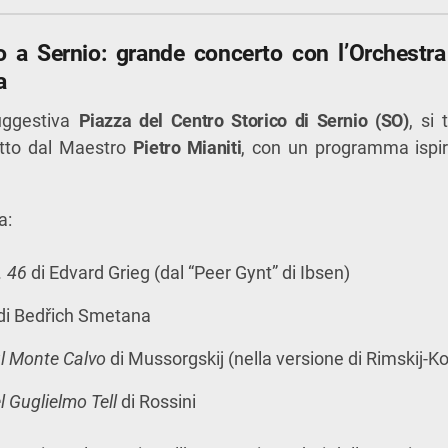
io a Sernio: grande concerto con l’Orchestra
a
suggestiva
Piazza del Centro Storico di Sernio (SO)
, si
retto dal Maestro
Pietro Mianiti
, con un programma ispir
a:
. 46
di Edvard Grieg (dal “Peer Gynt” di Ibsen)
di Bedřich Smetana
ul Monte Calvo
di Mussorgskij (nella versione di Rimskij-K
l Guglielmo Tell
di Rossini