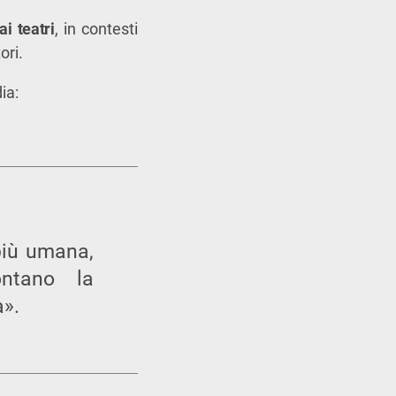
ai teatri
, in contesti
ori.
ia:
più umana,
ontano la
à».