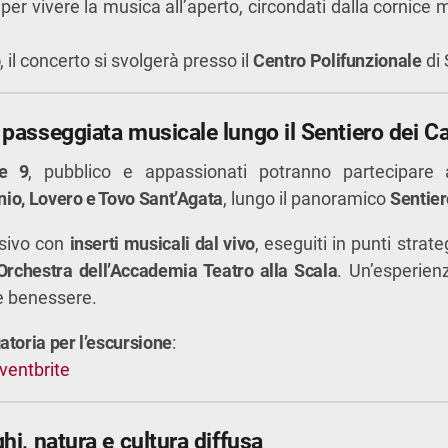
per vivere la musica all’aperto, circondati dalla cornice
o
, il concerto si svolgerà presso il
Centro Polifunzionale
di 
 passeggiata musicale lungo il Sentiero dei Ca
re 9
, pubblico e appassionati potranno partecipar
rnio, Lovero e Tovo Sant’Agata
, lungo il panoramico
Sentier
rsivo con
inserti musicali dal vivo
, eseguiti in punti strat
Orchestra dell’Accademia Teatro alla Scala
. Un’esperien
e benessere.
atoria per l’escursione
:
ventbrite
hi, natura e cultura diffusa