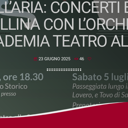
L’ARIA: CONCERTI 
LLINA CON L’ORC
ADEMIA TEATRO A
23 GIUGNO 2025
46
today