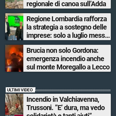
regionale di canoa sull’Adda
Regione Lombardia rafforza
la strategia a sostegno delle
imprese: solo a luglio messe
in campo 10 misure
Brucia non solo Gordona:
economiche
emergenza incendio anche
sul monte Moregallo a Lecco
ULTIMI VIDEO
Incendio in Valchiavenna,
Trussoni. ”E’ dura, ma vedo
solidarietà e tanti aiuti”