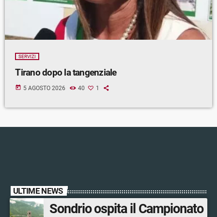
SERVIZI
Tirano dopo la tangenziale
today
5 AGOSTO 2026
40
1
ULTIME NEWS
Sondrio ospita il Campionato