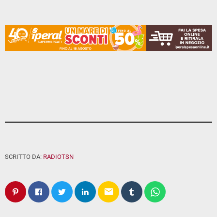
SCRITTO DA:
RADIOTSN
email