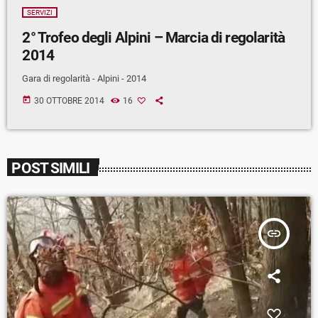
SERVIZI
2° Trofeo degli Alpini – Marcia di regolarità
2014
Gara di regolarità - Alpini - 2014
today
30 OTTOBRE 2014
16
POST SIMILI
insert_link