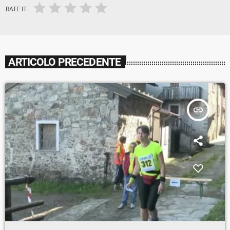
RATE IT
ARTICOLO PRECEDENTE
insert_link