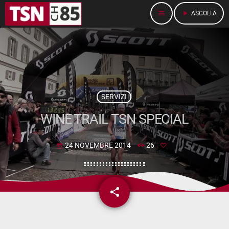
menu
play_arrow
ASCOLTA
SERVIZI
WINE TRAIL TSN SPECIAL
24 NOVEMBRE 2014
26
today
share
email