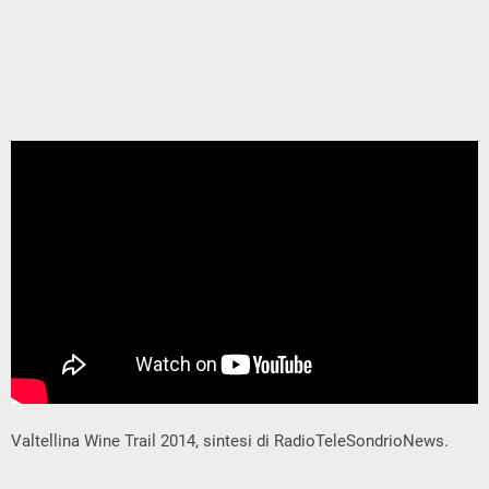
Valtellina Wine Trail 2014, sintesi di RadioTeleSondrioNews.