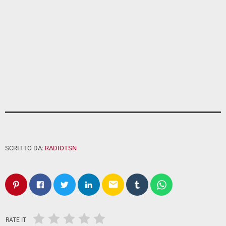
SCRITTO DA:
RADIOTSN
email
RATE IT