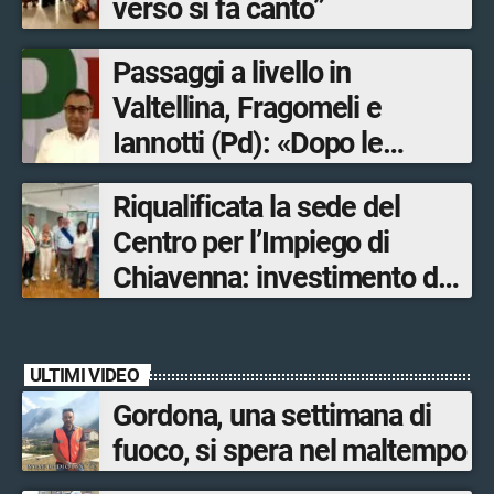
verso si fa canto”
Passaggi a livello in
Valtellina, Fragomeli e
Iannotti (Pd): «Dopo le
Olimpiadi solo un terzo delle
Riqualificata la sede del
opere sostitutive sarà
Centro per l’Impiego di
ultimato entro il 2026»
Chiavenna: investimento da
quasi 250mila euro
ULTIMI VIDEO
Gordona, una settimana di
fuoco, si spera nel maltempo