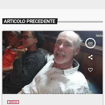
ARTICOLO PRECEDENTE
insert_link
SERVIZI