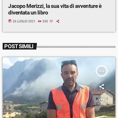
Jacopo Merizzi, la sua vita di avventure è
diventata un libro
today
26 LUGLIO 2021
330
POST SIMILI
insert_link