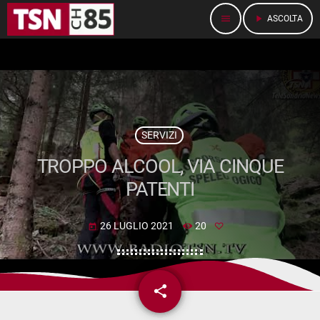
menu
play_arrow
ASCOLTA
SERVIZI
TROPPO ALCOOL, VIA CINQUE
PATENTI
26 LUGLIO 2021
20
today
share
email