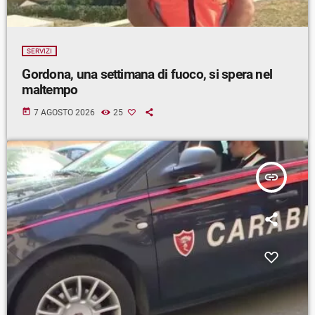
SERVIZI
Gordona, una settimana di fuoco, si spera nel
maltempo
today
7 AGOSTO 2026
25
insert_link