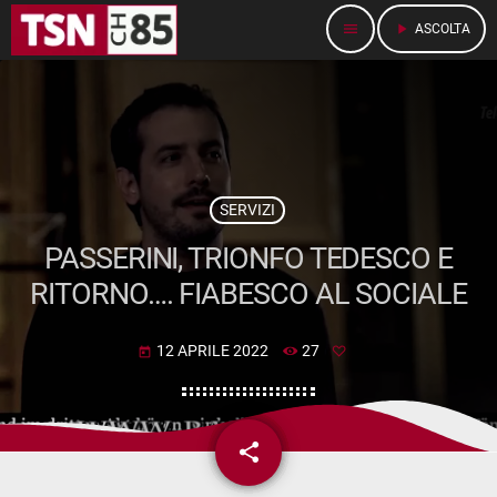
menu
play_arrow
ASCOLTA
SERVIZI
PASSERINI, TRIONFO TEDESCO E
RITORNO…. FIABESCO AL SOCIALE
12 APRILE 2022
27
today
share
email