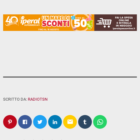
SCRITTO DA:
RADIOTSN
email