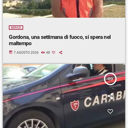
SERVIZI
Gordona, una settimana di fuoco, si spera nel
maltempo
today
7 AGOSTO 2026
48
insert_link