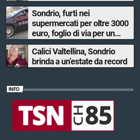
Sondrio, furti nei
supermercati per oltre 3000
euro, foglio di via per un
ventinovenne
Calici Valtellina, Sondrio
brinda a un’estate da record
INFO