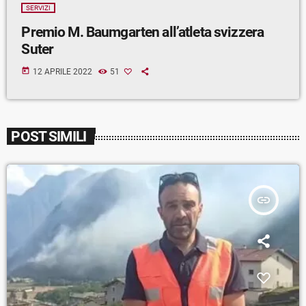
SERVIZI
Premio M. Baumgarten all’atleta svizzera
Suter
today
12 APRILE 2022
51
POST SIMILI
insert_link