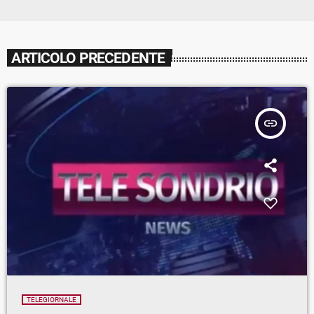
ARTICOLO PRECEDENTE
insert_link
TELEGIORNALE