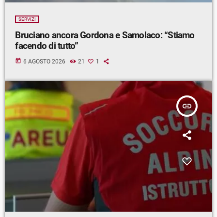
SERVIZI
Bruciano ancora Gordona e Samolaco: “Stiamo
facendo di tutto”
today
6 AGOSTO 2026
21
1
insert_link