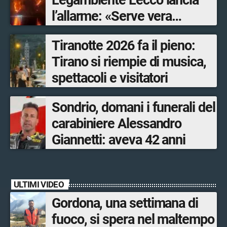
Legambiente Lecco lancia
l’allarme: «Serve vera
prevenzione»
Tiranotte 2026 fa il pieno:
Tirano si riempie di musica,
spettacoli e visitatori
Sondrio, domani i funerali del
carabiniere Alessandro
Giannetti: aveva 42 anni
ULTIMI VIDEO
Gordona, una settimana di
fuoco, si spera nel maltempo