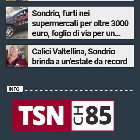
Sondrio, furti nei
supermercati per oltre 3000
euro, foglio di via per un
ventinovenne
Calici Valtellina, Sondrio
brinda a un’estate da record
INFO