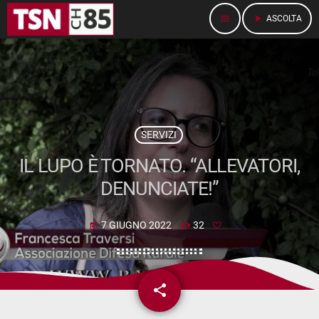
menu
play_arrow
ASCOLTA
SERVIZI
IL LUPO È TORNATO. “ALLEVATORI,
DENUNCIATE!”
7 GIUGNO 2022
32
today
share
email