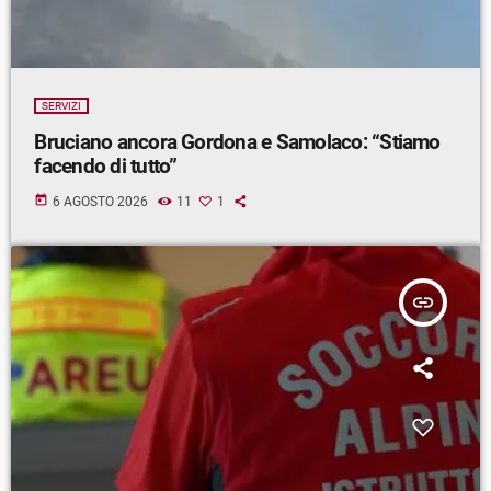
SERVIZI
Bruciano ancora Gordona e Samolaco: “Stiamo
facendo di tutto”
today
6 AGOSTO 2026
11
1
insert_link