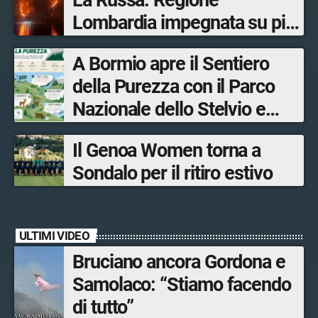
La Russa: Regione
Lombardia impegnata su più
fronti, 48 volontari coinvolti
A Bormio apre il Sentiero
tra le province di Lecco,
della Purezza con il Parco
Sondrio, Milano e Como
Nazionale dello Stelvio e
Bormio Tourism
Il Genoa Women torna a
Sondalo per il ritiro estivo
ULTIMI VIDEO
Bruciano ancora Gordona e
Samolaco: “Stiamo facendo
di tutto”