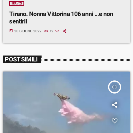
SERVIZI
Tirano. Nonna Vittorina 106 anni …e non
sentirli
today
20 GIUGNO 2022
72
POST SIMILI
insert_link