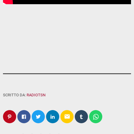
SCRITTO DA:
RADIOTSN
email