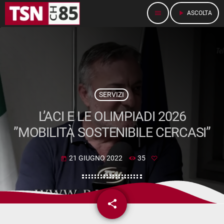
menu
play_arrow
ASCOLTA
SERVIZI
L’ACI E LE OLIMPIADI 2026
”MOBILITÀ SOSTENIBILE CERCASI”
21 GIUGNO 2022
35
today
share
email