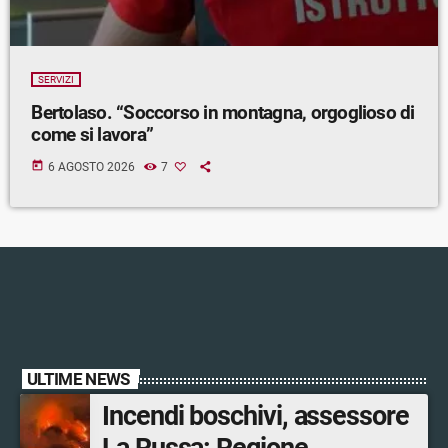
SERVIZI
Bertolaso. “Soccorso in montagna, orgoglioso di
come si lavora”
today
6 AGOSTO 2026
7
ULTIME NEWS
Incendi boschivi, assessore