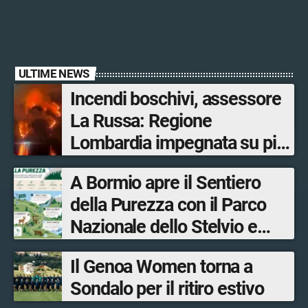
ULTIME NEWS
Incendi boschivi, assessore
La Russa: Regione
Lombardia impegnata su più
fronti, 48 volontari coinvolti
A Bormio apre il Sentiero
tra le province di Lecco,
della Purezza con il Parco
Sondrio, Milano e Como
Nazionale dello Stelvio e
Bormio Tourism
Il Genoa Women torna a
Sondalo per il ritiro estivo