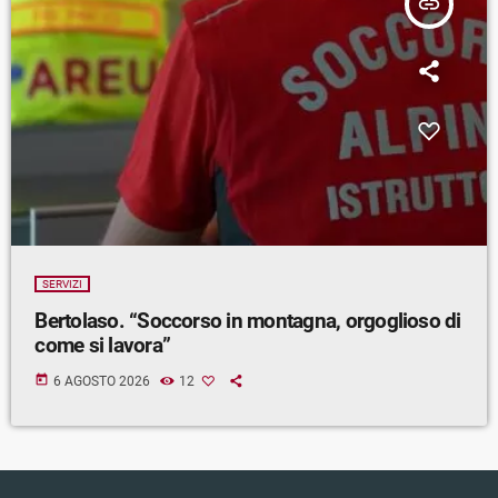
insert_link
SERVIZI
Bertolaso. “Soccorso in montagna, orgoglioso di
come si lavora”
today
6 AGOSTO 2026
12