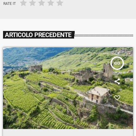
RATE IT
ARTICOLO PRECEDENTE
insert_link