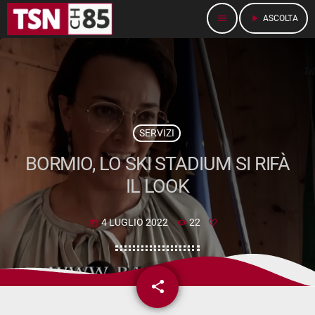
menu
play_arrow
ASCOLTA
SERVIZI
BORMIO, LO SKI STADIUM SI RIFÀ
IL LOOK
4 LUGLIO 2022
22
today
share
email