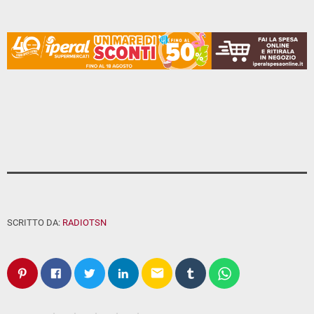
SCRITTO DA:
RADIOTSN
email