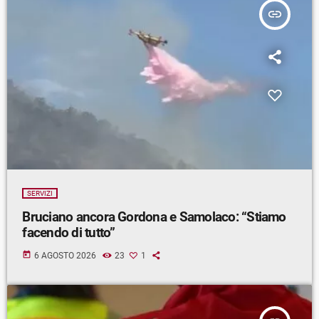
insert_link
SERVIZI
Bruciano ancora Gordona e Samolaco: “Stiamo
facendo di tutto”
today
6 AGOSTO 2026
23
1