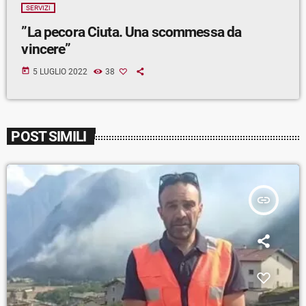
SERVIZI
”La pecora Ciuta. Una scommessa da
vincere”
today
5 LUGLIO 2022
38
POST SIMILI
insert_link