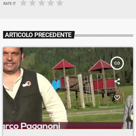
RATE IT
ARTICOLO PRECEDENTE
insert_link