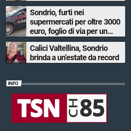
Sondrio, furti nei
supermercati per oltre 3000
euro, foglio di via per un
ventinovenne
Calici Valtellina, Sondrio
brinda a un’estate da record
INFO