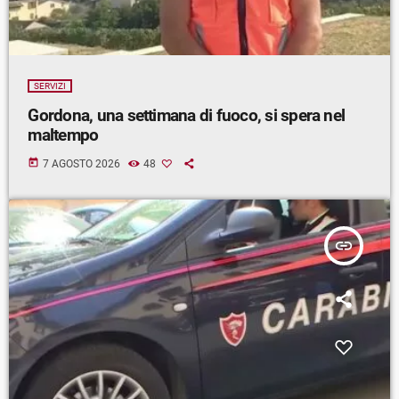
SERVIZI
Gordona, una settimana di fuoco, si spera nel
maltempo
today
7 AGOSTO 2026
48
insert_link