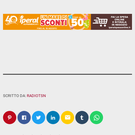
SCRITTO DA:
RADIOTSN
email