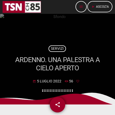
menu
play_arrow
ASCOLTA
SERVIZI
ARDENNO. UNA PALESTRA A
CIELO APERTO
5 LUGLIO 2022
56
today
share
email