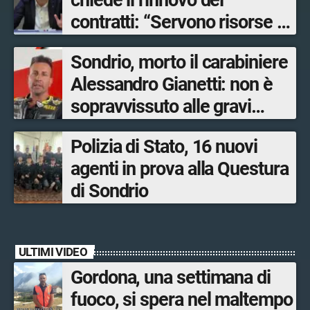
chiede il rinnovo dei
contratti: “Servono risorse e
salari adeguati”
Sondrio, morto il carabiniere
Alessandro Gianetti: non è
sopravvissuto alle gravi
ustioni
Polizia di Stato, 16 nuovi
agenti in prova alla Questura
di Sondrio
ULTIMI VIDEO
Gordona, una settimana di
fuoco, si spera nel maltempo