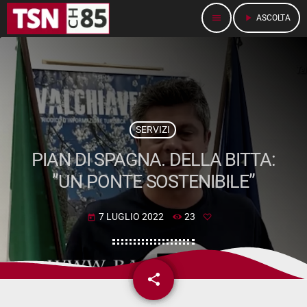
menu
play_arrow
ASCOLTA
SERVIZI
PIAN DI SPAGNA. DELLA BITTA:
”UN PONTE SOSTENIBILE”
7 LUGLIO 2022
23
today
share
email