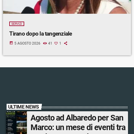
SERVIZI
Tirano dopo la tangenziale
today
5 AGOSTO 2026
41
1
ULTIME NEWS
Agosto ad Albaredo per San
Marco: un mese di eventi tra