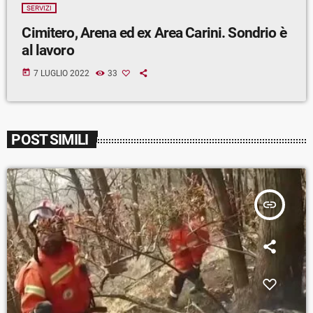
SERVIZI
Cimitero, Arena ed ex Area Carini. Sondrio è
al lavoro
today
7 LUGLIO 2022
33
POST SIMILI
insert_link