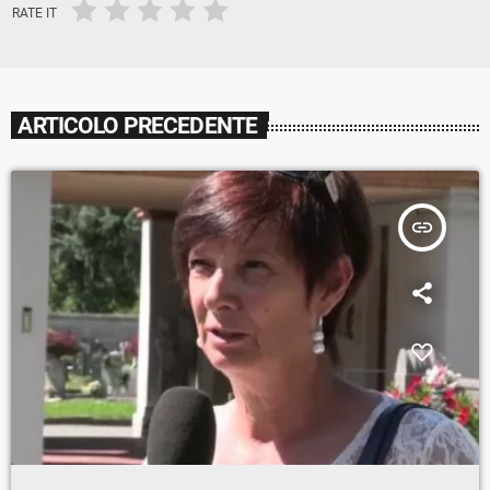
RATE IT
ARTICOLO PRECEDENTE
insert_link