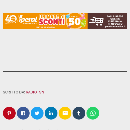
SCRITTO DA:
RADIOTSN
email