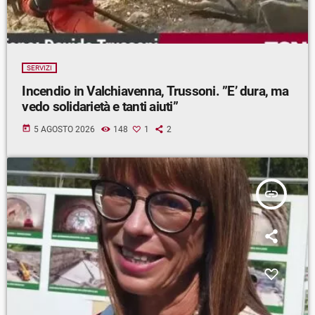
SERVIZI
Incendio in Valchiavenna, Trussoni. ”E’ dura, ma
vedo solidarietà e tanti aiuti”
today
5 AGOSTO 2026
148
1
2
insert_link