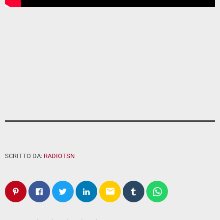
SCRITTO DA:
RADIOTSN
email