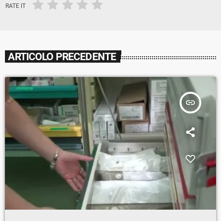
RATE IT
ARTICOLO PRECEDENTE
insert_link