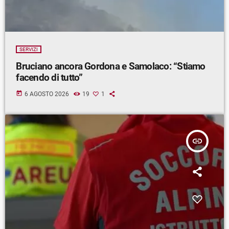
SERVIZI
Bruciano ancora Gordona e Samolaco: “Stiamo
facendo di tutto”
today
6 AGOSTO 2026
19
1
insert_link