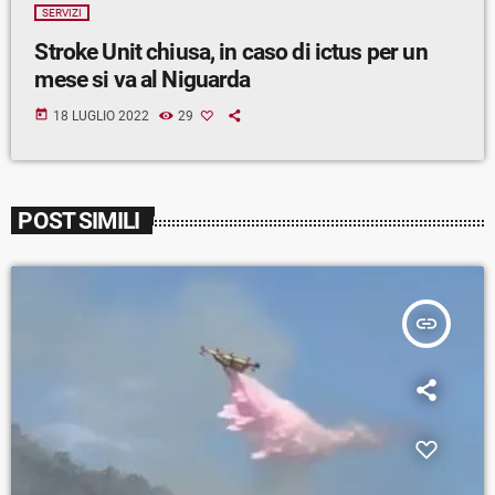
SERVIZI
Stroke Unit chiusa, in caso di ictus per un
mese si va al Niguarda
today
18 LUGLIO 2022
29
POST SIMILI
insert_link