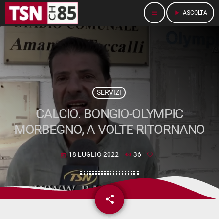
menu
play_arrow
ASCOLTA
SERVIZI
CALCIO. BONGIO-OLYMPIC
MORBEGNO, A VOLTE RITORNANO
18 LUGLIO 2022
36
today
share
email