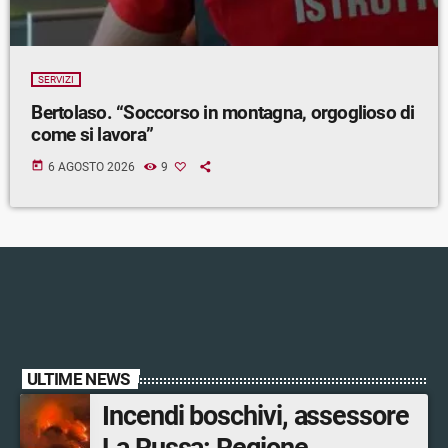
SERVIZI
Bertolaso. “Soccorso in montagna, orgoglioso di
come si lavora”
today
6 AGOSTO 2026
9
ULTIME NEWS
Incendi boschivi, assessore