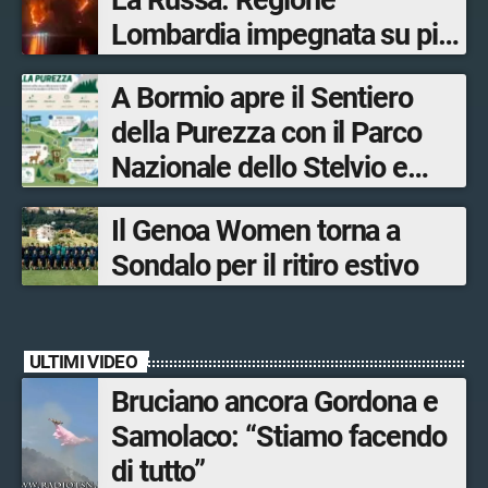
La Russa: Regione
Lombardia impegnata su più
fronti, 48 volontari coinvolti
A Bormio apre il Sentiero
tra le province di Lecco,
della Purezza con il Parco
Sondrio, Milano e Como
Nazionale dello Stelvio e
Bormio Tourism
Il Genoa Women torna a
Sondalo per il ritiro estivo
ULTIMI VIDEO
Bruciano ancora Gordona e
Samolaco: “Stiamo facendo
di tutto”