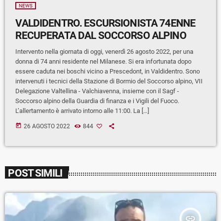
NEWS
VALDIDENTRO. ESCURSIONISTA 74ENNE
RECUPERATA DAL SOCCORSO ALPINO
Intervento nella giornata di oggi, venerdì 26 agosto 2022, per una
donna di 74 anni residente nel Milanese. Si era infortunata dopo
essere caduta nei boschi vicino a Prescedont, in Valdidentro. Sono
intervenuti i tecnici della Stazione di Bormio del Soccorso alpino, VII
Delegazione Valtellina - Valchiavenna, insieme con il Sagf -
Soccorso alpino della Guardia di finanza e i Vigili del Fuoco.
L’allertamento è arrivato intorno alle 11:00. La […]
today
26 AGOSTO 2022
844
POST SIMILI
insert_link