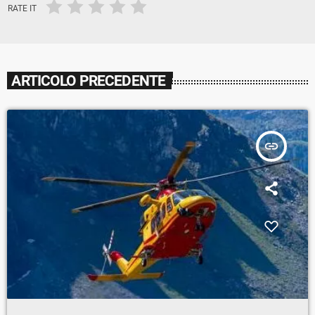
RATE IT
ARTICOLO PRECEDENTE
insert_link