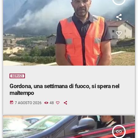
SERVIZI
Gordona, una settimana di fuoco, si spera nel
maltempo
today
7 AGOSTO 2026
48
insert_link