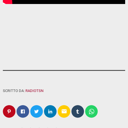
SCRITTO DA:
RADIOTSN
email