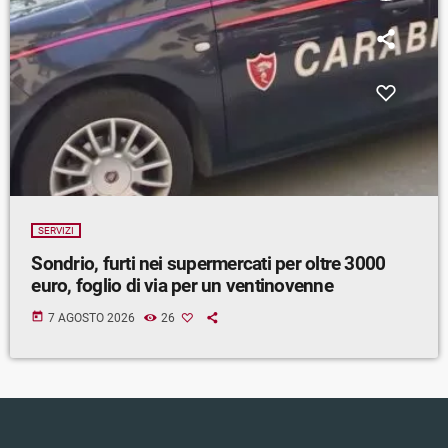
SERVIZI
Sondrio, furti nei supermercati per oltre 3000
euro, foglio di via per un ventinovenne
today
7 AGOSTO 2026
26