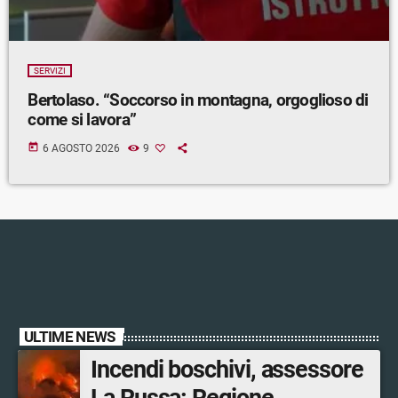
SERVIZI
Bertolaso. “Soccorso in montagna, orgoglioso di
come si lavora”
today
6 AGOSTO 2026
9
ULTIME NEWS
Incendi boschivi, assessore