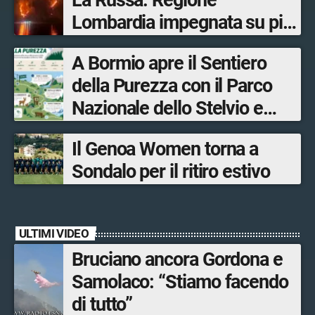
La Russa: Regione
Lombardia impegnata su più
fronti, 48 volontari coinvolti
A Bormio apre il Sentiero
tra le province di Lecco,
della Purezza con il Parco
Sondrio, Milano e Como
Nazionale dello Stelvio e
Bormio Tourism
Il Genoa Women torna a
Sondalo per il ritiro estivo
ULTIMI VIDEO
Bruciano ancora Gordona e
Samolaco: “Stiamo facendo
di tutto”