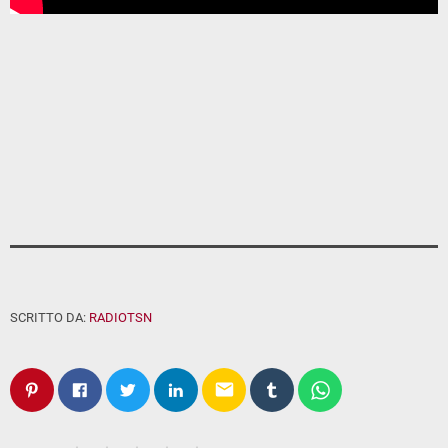
SCRITTO DA:
RADIOTSN
email