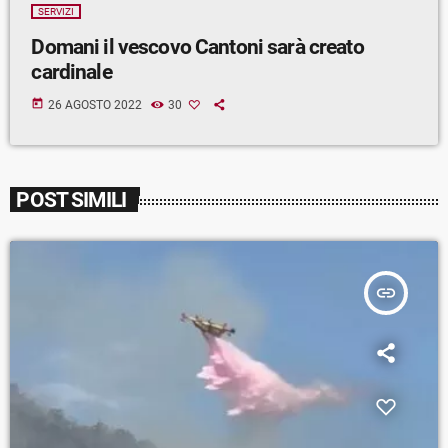
SERVIZI
Domani il vescovo Cantoni sarà creato
cardinale
today
26 AGOSTO 2022
30
POST SIMILI
insert_link