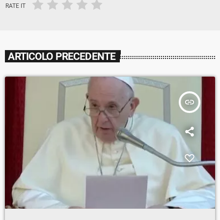
RATE IT
ARTICOLO PRECEDENTE
insert_link