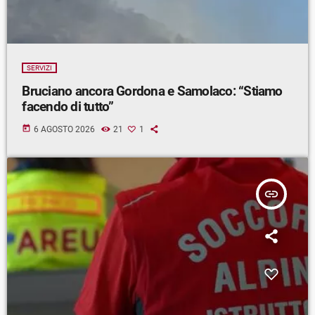
SERVIZI
Bruciano ancora Gordona e Samolaco: “Stiamo
facendo di tutto”
today
6 AGOSTO 2026
21
1
insert_link