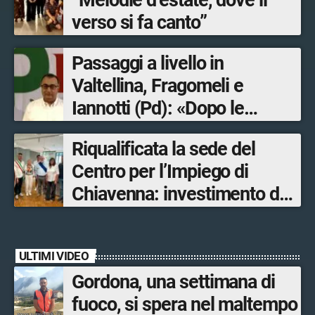
“Melodie d’estate, dove il
verso si fa canto”
Passaggi a livello in
Valtellina, Fragomeli e
Iannotti (Pd): «Dopo le
Olimpiadi solo un terzo delle
Riqualificata la sede del
opere sostitutive sarà
Centro per l’Impiego di
ultimato entro il 2026»
Chiavenna: investimento da
quasi 250mila euro
ULTIMI VIDEO
Gordona, una settimana di
fuoco, si spera nel maltempo