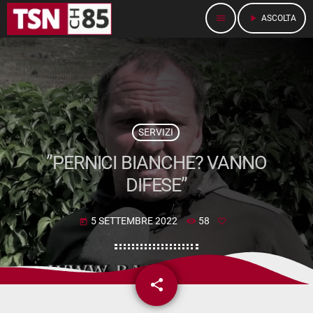
menu
play_arrow
ASCOLTA
SERVIZI
”PERNICI BIANCHE? VANNO
DIFESE”
5 SETTEMBRE 2022
58
today
share
email