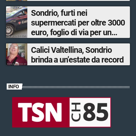
Sondrio, furti nei
supermercati per oltre 3000
euro, foglio di via per un
ventinovenne
Calici Valtellina, Sondrio
brinda a un’estate da record
INFO