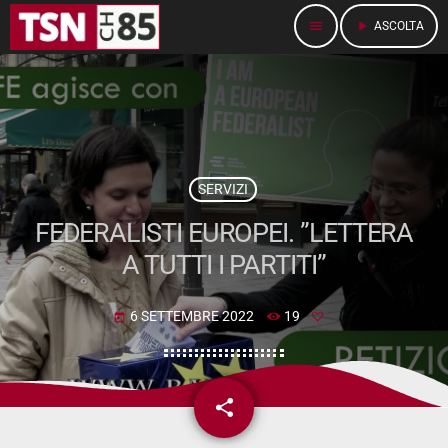
menu
play_arrow
ASCOLTA
SERVIZI
FEDERALISTI EUROPEI. ”LETTERA
A TUTTI I PARTITI”
6 SETTEMBRE 2022
19
today
share
email