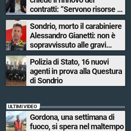
chiede il rinnovo dei
contratti: “Servono risorse e
salari adeguati”
Sondrio, morto il carabiniere
Alessandro Gianetti: non è
sopravvissuto alle gravi
ustioni
Polizia di Stato, 16 nuovi
agenti in prova alla Questura
di Sondrio
ULTIMI VIDEO
Gordona, una settimana di
fuoco, si spera nel maltempo