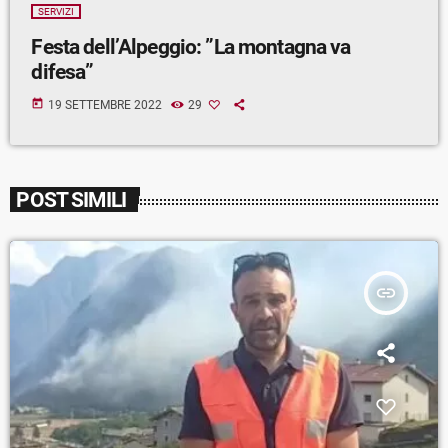
SERVIZI
Festa dell’Alpeggio: ”La montagna va
difesa”
today
19 SETTEMBRE 2022
29
POST SIMILI
insert_link