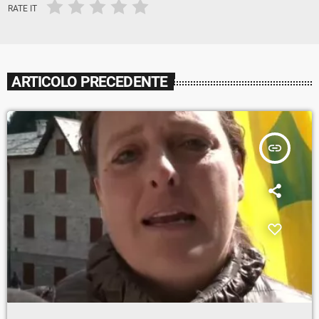
RATE IT
ARTICOLO PRECEDENTE
insert_link