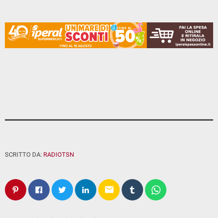
SCRITTO DA:
RADIOTSN
email