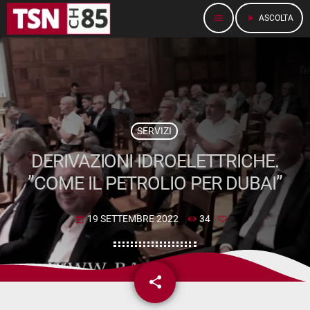
menu
play_arrow
ASCOLTA
SERVIZI
DERIVAZIONI IDROELETTRICHE.
”COME IL PETROLIO PER DUBAI”
19 SETTEMBRE 2022
34
today
share
email