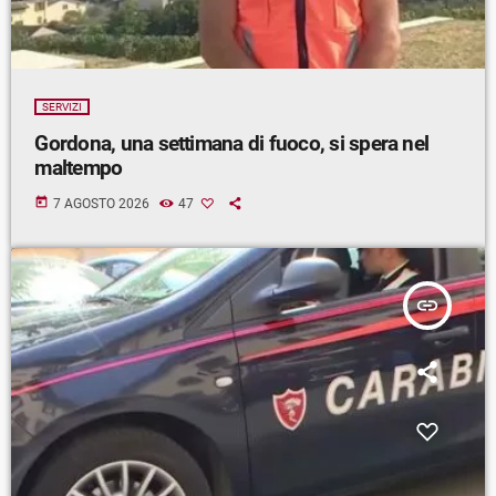
SERVIZI
Gordona, una settimana di fuoco, si spera nel
maltempo
today
7 AGOSTO 2026
47
insert_link