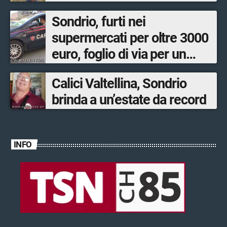
Sondrio, furti nei
supermercati per oltre 3000
euro, foglio di via per un
ventinovenne
Calici Valtellina, Sondrio
brinda a un’estate da record
INFO