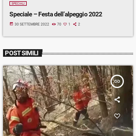
SPECIALI
Speciale – Festa dell’alpeggio 2022
today
30 SETTEMBRE 2022
70
1
2
POST SIMILI
insert_link