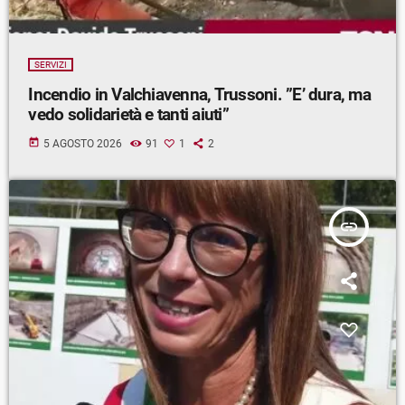
SERVIZI
Incendio in Valchiavenna, Trussoni. ”E’ dura, ma
vedo solidarietà e tanti aiuti”
today
5 AGOSTO 2026
91
1
2
insert_link