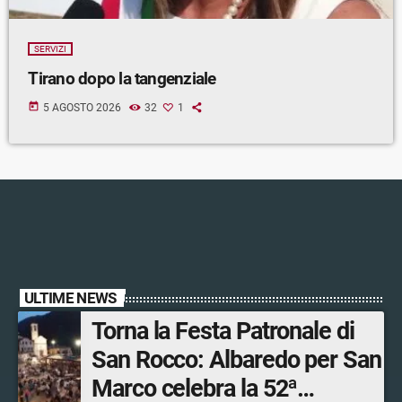
SERVIZI
Tirano dopo la tangenziale
today
5 AGOSTO 2026
32
1
ULTIME NEWS
Torna la Festa Patronale di
San Rocco: Albaredo per San
Marco celebra la 52ª