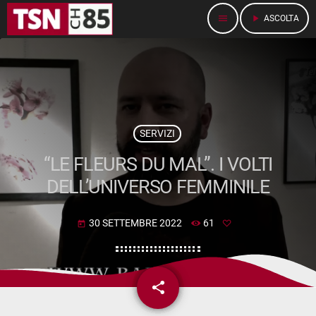
menu
play_arrow
ASCOLTA
SERVIZI
“LE FLEURS DU MAL”. I VOLTI
DELL’UNIVERSO FEMMINILE
30 SETTEMBRE 2022
61
today
share
email