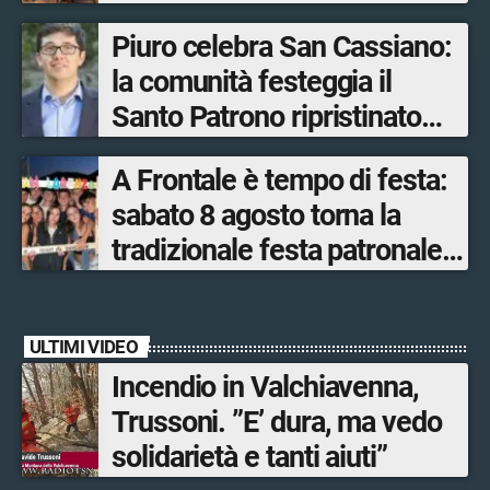
edizione della sua
Piuro celebra San Cassiano:
manifestazione più sentita
la comunità festeggia il
Santo Patrono ripristinato
dopo quattro secoli
A Frontale è tempo di festa:
sabato 8 agosto torna la
tradizionale festa patronale
di San Lorenzo tra sapori
tipici, torneo di pallavolo e
ULTIMI VIDEO
musica dal vivo
Incendio in Valchiavenna,
Trussoni. ”E’ dura, ma vedo
solidarietà e tanti aiuti”