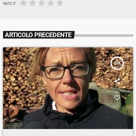
RATE IT
ARTICOLO PRECEDENTE
insert_link