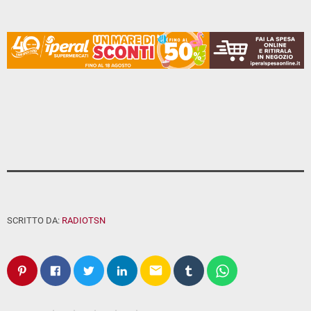
SCRITTO DA:
RADIOTSN
email