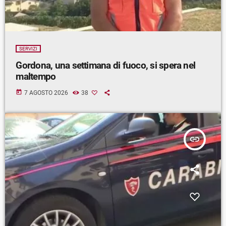
SERVIZI
Gordona, una settimana di fuoco, si spera nel
maltempo
today
7 AGOSTO 2026
38
insert_link