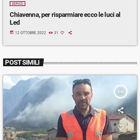
SERVIZI
Chiavenna, per risparmiare ecco le luci al
Led
today
12 OTTOBRE 2022
31
POST SIMILI
insert_link