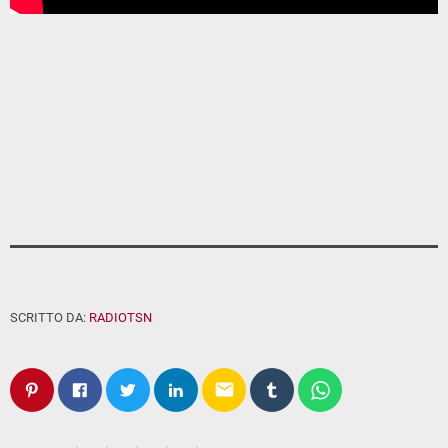
SCRITTO DA:
RADIOTSN
email