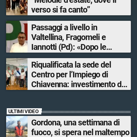
“Melodie d’estate, dove il
verso si fa canto”
Passaggi a livello in
Valtellina, Fragomeli e
Iannotti (Pd): «Dopo le
Olimpiadi solo un terzo delle
Riqualificata la sede del
opere sostitutive sarà
Centro per l’Impiego di
ultimato entro il 2026»
Chiavenna: investimento da
quasi 250mila euro
ULTIMI VIDEO
Gordona, una settimana di
fuoco, si spera nel maltempo