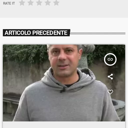
RATE IT
ARTICOLO PRECEDENTE
insert_link