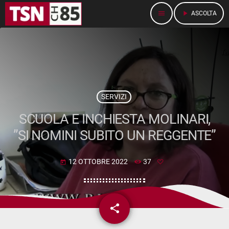
menu
play_arrow
ASCOLTA
SERVIZI
SCUOLA E INCHIESTA MOLINARI,
”SI NOMINI SUBITO UN REGGENTE”
12 OTTOBRE 2022
37
today
share
email