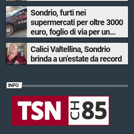
Sondrio, furti nei
supermercati per oltre 3000
euro, foglio di via per un
ventinovenne
Calici Valtellina, Sondrio
brinda a un’estate da record
INFO