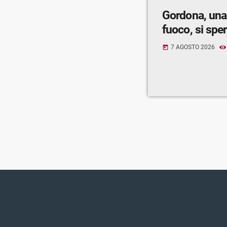
Gordona, una
fuoco, si spe
7 AGOSTO 2026
today