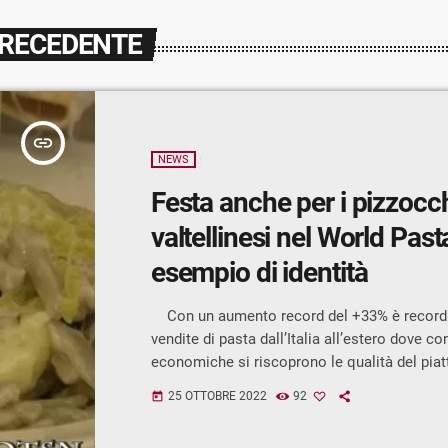
PRECEDENTE
insert_link
NEWS
Festa anche per i pizzocc
valtellinesi nel World Pasta Day: un
esempio di identità
Con un aumento record del +33% è record s
vendite di pasta dall’Italia all’estero dove con
economiche si riscoprono le qualità del piat
dieta mediterranea. E’ quanto emerge dall’ana
25 OTTOBRE 2022
92
today
Coldiretti in occasione del World Pasta Day 
festeggia il 25 Ottobre, sulla base dei dati ist