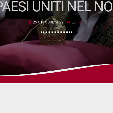
AESI UNITI NEL N
25 OTTOBRE 2022
30
today