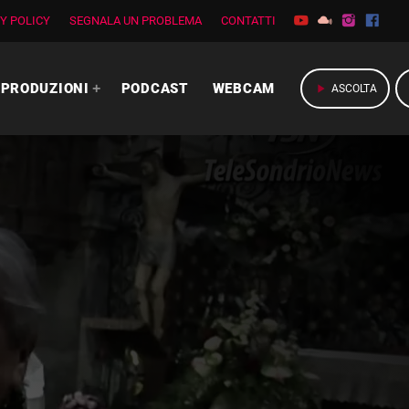
Y POLICY
SEGNALA UN PROBLEMA
CONTATTI
PRODUZIONI
PODCAST
WEBCAM
play_arrow
ASCOLTA