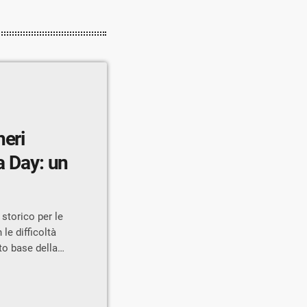
heri
torico per le
 le difficoltà
to base della
lisi della
che si
at sul