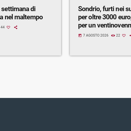
 settimana di
Sondrio, furti nei 
ra nel maltempo
per oltre 3000 euro,
per un ventinoven
44
7 AGOSTO 2026
22
today