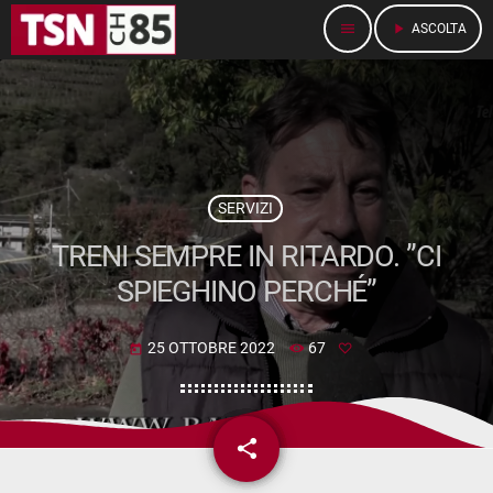
menu
play_arrow
ASCOLTA
SERVIZI
TRENI SEMPRE IN RITARDO. ”CI
SPIEGHINO PERCHÉ”
25 OTTOBRE 2022
67
today
share
email