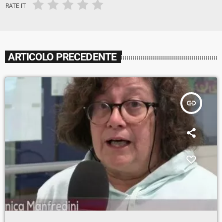
RATE IT
ARTICOLO PRECEDENTE
insert_link