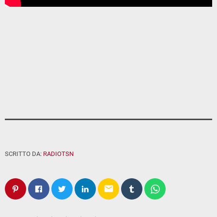
SCRITTO DA:
RADIOTSN
email