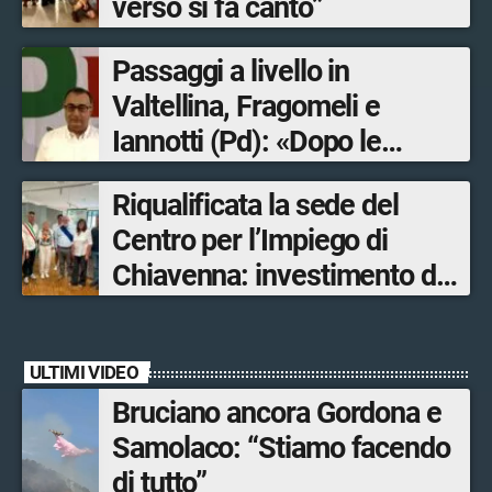
verso si fa canto”
Passaggi a livello in
Valtellina, Fragomeli e
Iannotti (Pd): «Dopo le
Olimpiadi solo un terzo delle
Riqualificata la sede del
opere sostitutive sarà
Centro per l’Impiego di
ultimato entro il 2026»
Chiavenna: investimento da
quasi 250mila euro
ULTIMI VIDEO
Bruciano ancora Gordona e
Samolaco: “Stiamo facendo
di tutto”