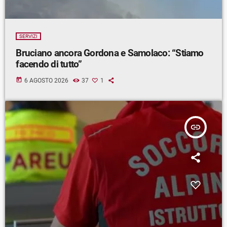
SERVIZI
Bruciano ancora Gordona e Samolaco: “Stiamo
facendo di tutto”
today
6 AGOSTO 2026
37
1
insert_link