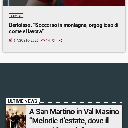
SERVIZI
Bertolaso. “Soccorso in montagna, orgoglioso di
come si lavora”
today
6 AGOSTO 2026
14
ULTIME NEWS
A San Martino in Val Masino
“Melodie d’estate, dove il