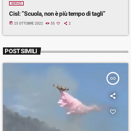
SERVIZI
Cisl: ”Scuola, non è più tempo di tagli”
today
25 OTTOBRE 2022
55
2
POST SIMILI
insert_link