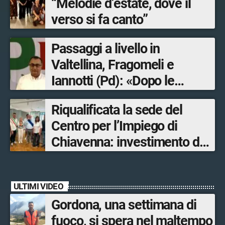
“Melodie d’estate, dove il
verso si fa canto”
Passaggi a livello in
Valtellina, Fragomeli e
Iannotti (Pd): «Dopo le
Olimpiadi solo un terzo delle
Riqualificata la sede del
opere sostitutive sarà
Centro per l’Impiego di
ultimato entro il 2026»
Chiavenna: investimento da
quasi 250mila euro
ULTIMI VIDEO
Gordona, una settimana di
fuoco, si spera nel maltempo