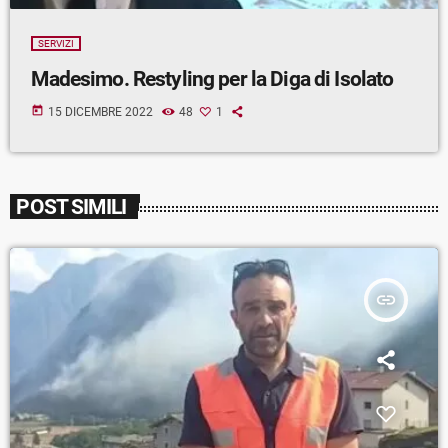
SERVIZI
Madesimo. Restyling per la Diga di Isolato
today
15 DICEMBRE 2022
48
1
POST SIMILI
insert_link