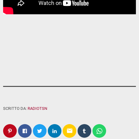
SCRITTO DA:
RADIOTSN
email