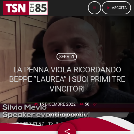
menu
play_arrow
ASCOLTA
SERVIZI
LA PENNA VIOLA RICORDANDO
BEPPE ”LAUREA” I SUOI PRIMI TRE
VINCITORI
15 DICEMBRE 2022
58
today
share
email