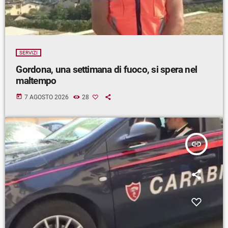
SERVIZI
Gordona, una settimana di fuoco, si spera nel
maltempo
today
7 AGOSTO 2026
28
insert_link