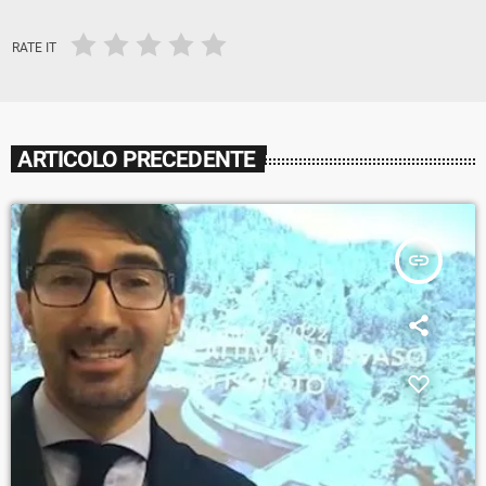
RATE IT
ARTICOLO PRECEDENTE
insert_link