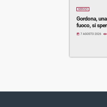
SERVIZI
Gordona, una
fuoco, si spe
7 AGOSTO 2026
today