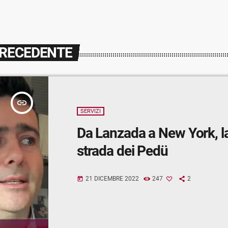
PRECEDENTE
insert_link
SERVIZI
Da Lanzada a New York, l
strada dei Pedü
21 DICEMBRE 2022
247
2
today