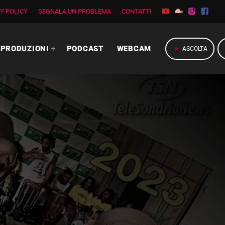
Y POLICY
SEGNALA UN PROBLEMA
CONTATTI
PRODUZIONI
PODCAST
WEBCAM
play_arrow
ASCOLTA