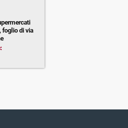
supermercati
 foglio di via
ne