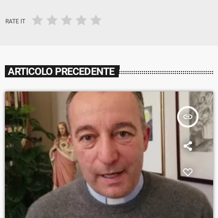
RATE IT
ARTICOLO PRECEDENTE
insert_link