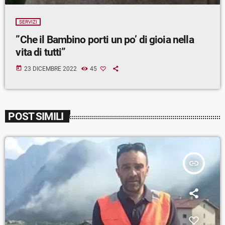
SERVIZI
”Che il Bambino porti un po’ di gioia nella
vita di tutti”
today
23 DICEMBRE 2022
45
POST SIMILI
insert_link