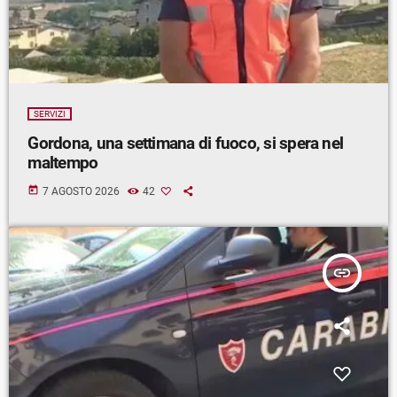
SERVIZI
Gordona, una settimana di fuoco, si spera nel
maltempo
today
7 AGOSTO 2026
42
insert_link