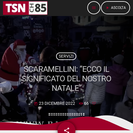
menu
play_arrow
ASCOLTA
SERVIZI
SCARAMELLINI: ”ECCO IL
SIGNIFICATO DEL NOSTRO
NATALE”
23 DICEMBRE 2022
66
today
share
email