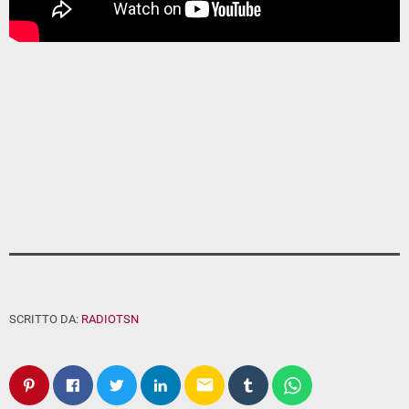
SCRITTO DA:
RADIOTSN
email