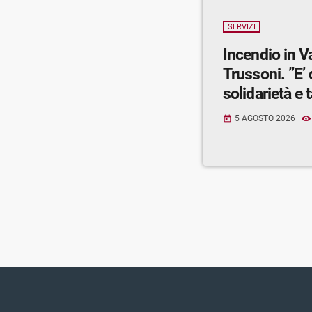
SERVIZI
Incendio in V
Trussoni. ”E’
solidarietà e t
5 AGOSTO 2026
today