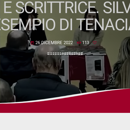
E SCRITTRICE. SIL
ESEMPIO DI TENACI
26 DICEMBRE 2022
113
today