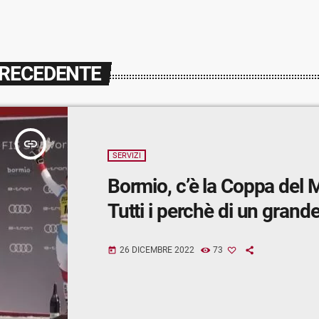
PRECEDENTE
insert_link
SERVIZI
Bormio, c’è la Coppa del
Tutti i perchè di un grand
26 DICEMBRE 2022
73
today