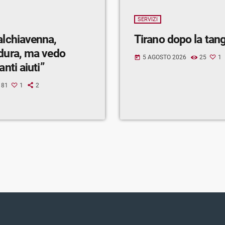
SERVIZI
alchiavenna,
Tirano dopo la tan
 dura, ma vedo
5 AGOSTO 2026
25
1
today
anti aiuti”
81
1
2