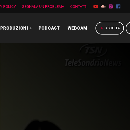
Y POLICY
SEGNALA UN PROBLEMA
CONTATTI
PRODUZIONI
PODCAST
WEBCAM
play_arrow
ASCOLTA