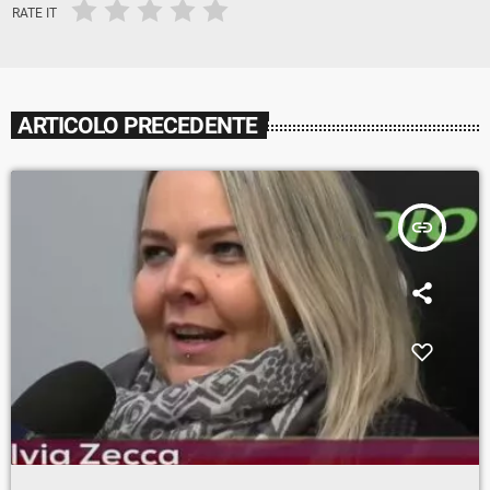
RATE IT
ARTICOLO PRECEDENTE
insert_link