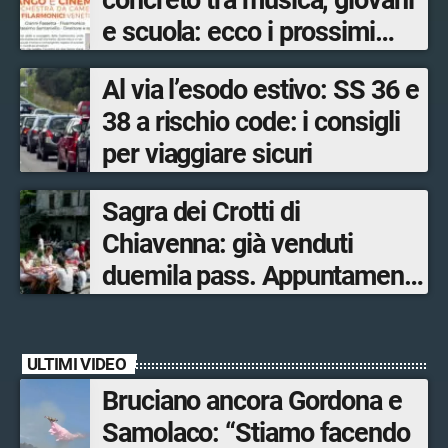
concreto tra musica, giovani
e scuola: ecco i prossimi
appuntamenti in Valtellina
Al via l’esodo estivo: SS 36 e
38 a rischio code: i consigli
per viaggiare sicuri
Sagra dei Crotti di
Chiavenna: già venduti
duemila pass. Appuntamento
il 5-6 e il 12-13 settembre.
ULTIMI VIDEO
Bruciano ancora Gordona e
Samolaco: “Stiamo facendo