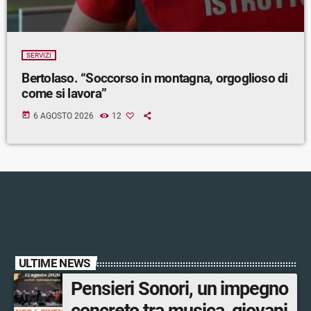
SERVIZI
Bertolaso. “Soccorso in montagna, orgoglioso di
come si lavora”
today
6 AGOSTO 2026
12
ULTIME NEWS
Pensieri Sonori, un impegno