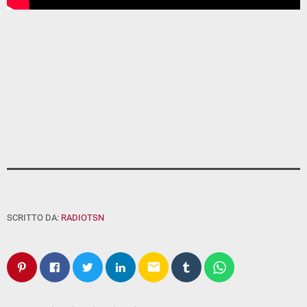
SCRITTO DA:
RADIOTSN
email