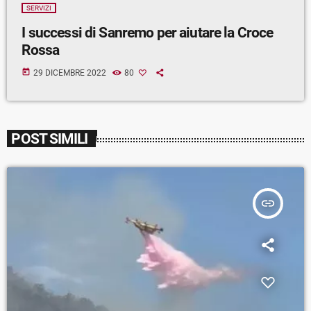
SERVIZI
I successi di Sanremo per aiutare la Croce
Rossa
today
29 DICEMBRE 2022
80
POST SIMILI
insert_link