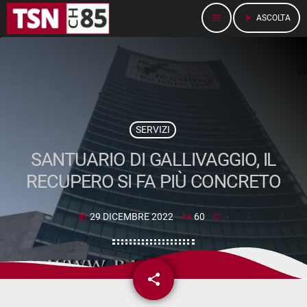
menu
play_arrow
ASCOLTA
SERVIZI
SANTUARIO DI GALLIVAGGIO, IL
RECUPERO SI FA PIÙ CONCRETO
29 DICEMBRE 2022
60
today
share
email