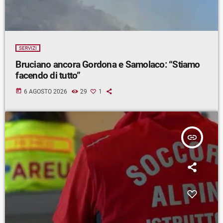
SERVIZI
Bruciano ancora Gordona e Samolaco: “Stiamo
facendo di tutto”
today
6 AGOSTO 2026
29
1
insert_link