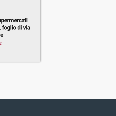
supermercati
 foglio di via
ne