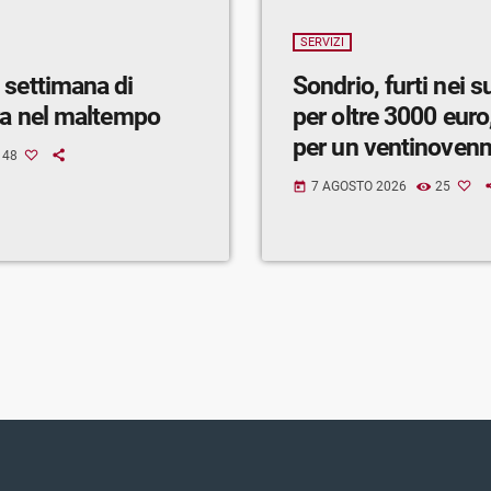
SERVIZI
 settimana di
Sondrio, furti nei 
ra nel maltempo
per oltre 3000 euro,
per un ventinoven
48
7 AGOSTO 2026
25
today