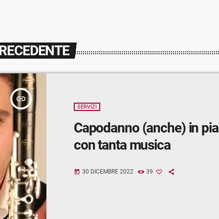
PRECEDENTE
insert_link
SERVIZI
Capodanno (anche) in pia
con tanta musica
30 DICEMBRE 2022
39
today