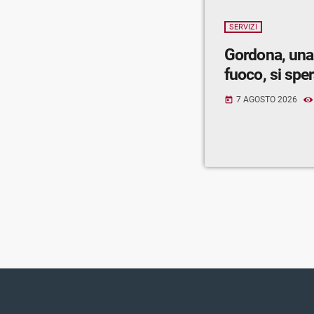
SERVIZI
Gordona, una
fuoco, si spe
7 AGOSTO 2026
today