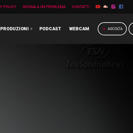
Y POLICY
SEGNALA UN PROBLEMA
CONTATTI
PRODUZIONI
PODCAST
WEBCAM
play_arrow
ASCOLTA