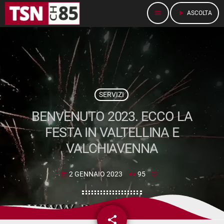
menu
play_arrow
ASCOLTA
SERVIZI
BENVENUTO 2023. ECCO LA
FESTA IN VALTELLINA E
VALCHIAVENNA
2 GENNAIO 2023
95
today
share
email