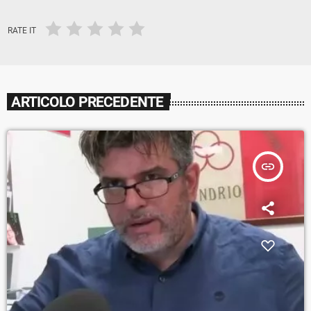
RATE IT
ARTICOLO PRECEDENTE
insert_link