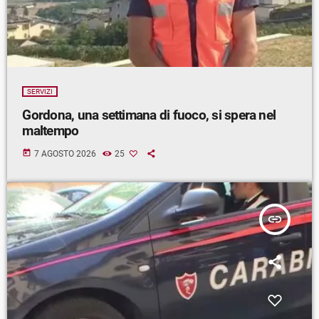
SERVIZI
Gordona, una settimana di fuoco, si spera nel
maltempo
today
7 AGOSTO 2026
25
insert_link