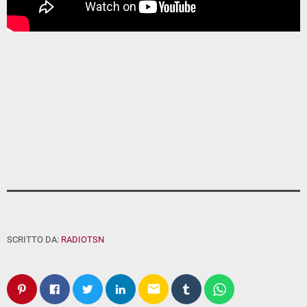
SCRITTO DA:
RADIOTSN
email