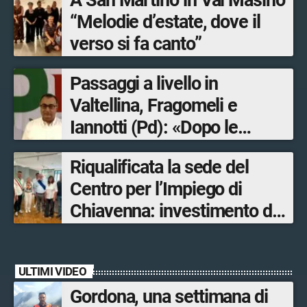
A San Martino in Val Masino
“Melodie d’estate, dove il
verso si fa canto”
Passaggi a livello in
Valtellina, Fragomeli e
Iannotti (Pd): «Dopo le
Olimpiadi solo un terzo delle
Riqualificata la sede del
opere sostitutive sarà
Centro per l’Impiego di
ultimato entro il 2026»
Chiavenna: investimento da
quasi 250mila euro
ULTIMI VIDEO
Gordona, una settimana di