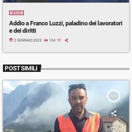
SERVIZI
Addio a Franco Luzzi, paladino dei lavoratori
e dei diritti
today
2 GENNAIO 2023
104
POST SIMILI
insert_link