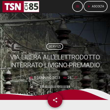
menu
play_arrow
ASCOLTA
SERVIZI
VIA LIBERA ALL’ELETTRODOTTO
INTERRATO LIVIGNO-PREMADIO
5 GENNAIO 2023
28
today
share
email