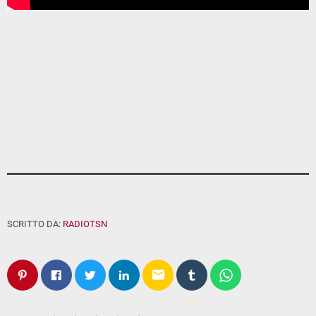
SCRITTO DA:
RADIOTSN
email