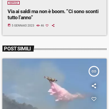
SERVIZI
Via ai saldi ma non è boom. ”Ci sono sconti
tutto l’anno”
today
5 GENNAIO 2023
46
POST SIMILI
insert_link