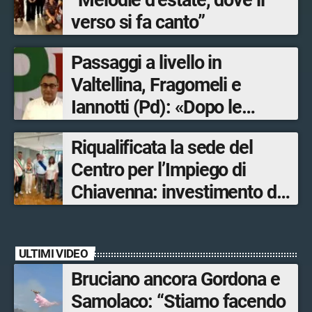
“Melodie d’estate, dove il
verso si fa canto”
Passaggi a livello in
Valtellina, Fragomeli e
Iannotti (Pd): «Dopo le
Olimpiadi solo un terzo delle
Riqualificata la sede del
opere sostitutive sarà
Centro per l’Impiego di
ultimato entro il 2026»
Chiavenna: investimento da
quasi 250mila euro
ULTIMI VIDEO
Bruciano ancora Gordona e
Samolaco: “Stiamo facendo