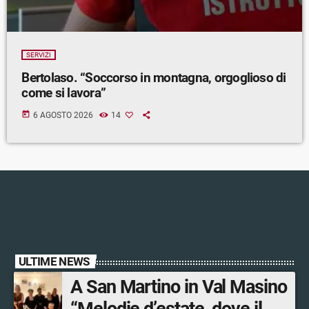
SERVIZI
Bertolaso. “Soccorso in montagna, orgoglioso di
come si lavora”
today
6 AGOSTO 2026
14
ULTIME NEWS
A San Martino in Val Masino