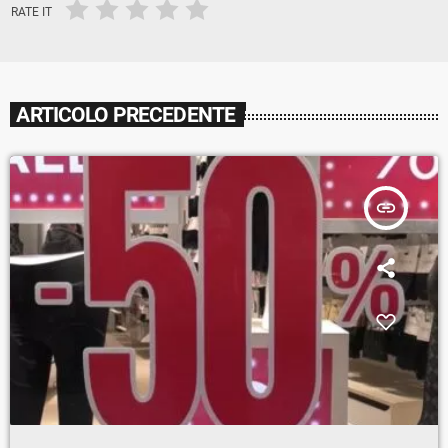
RATE IT
ARTICOLO PRECEDENTE
insert_link