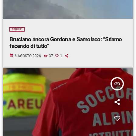
SERVIZI
Bruciano ancora Gordona e Samolaco: “Stiamo
facendo di tutto”
today
6 AGOSTO 2026
37
1
insert_link