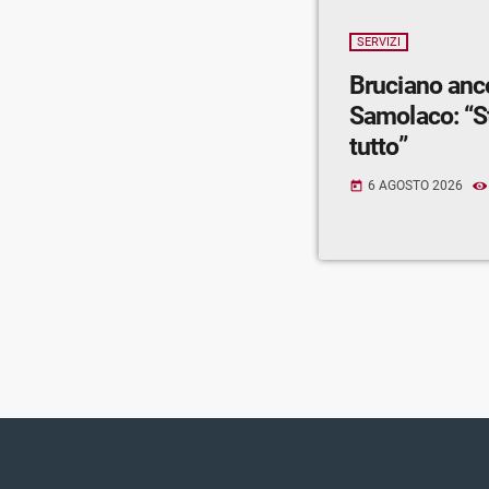
SERVIZI
Bruciano anc
Samolaco: “S
tutto”
6 AGOSTO 2026
today