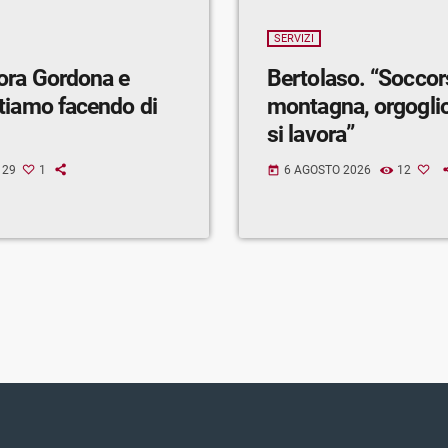
SERVIZI
ora Gordona e
Bertolaso. “Soccor
tiamo facendo di
montagna, orgogli
si lavora”
29
1
6 AGOSTO 2026
12
today