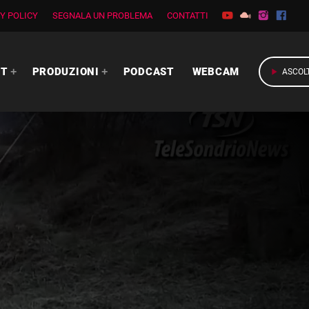
Y POLICY
SEGNALA UN PROBLEMA
CONTATTI
RT
PRODUZIONI
PODCAST
WEBCAM
play_arrow
ASCOL