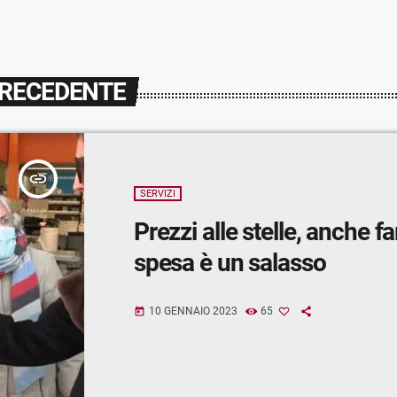
PRECEDENTE
insert_link
SERVIZI
Prezzi alle stelle, anche fa
spesa è un salasso
10 GENNAIO 2023
65
today