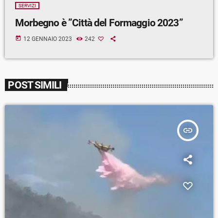
SERVIZI
Morbegno è ”Città del Formaggio 2023”
today
12 GENNAIO 2023
242
POST SIMILI
insert_link