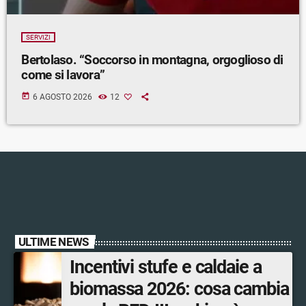
SERVIZI
Bertolaso. “Soccorso in montagna, orgoglioso di
come si lavora”
today
6 AGOSTO 2026
12
ULTIME NEWS
Incentivi stufe e caldaie a
biomassa 2026: cosa cambia