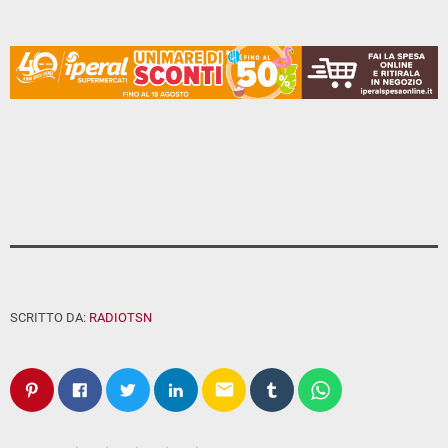
SCRITTO DA:
RADIOTSN
email