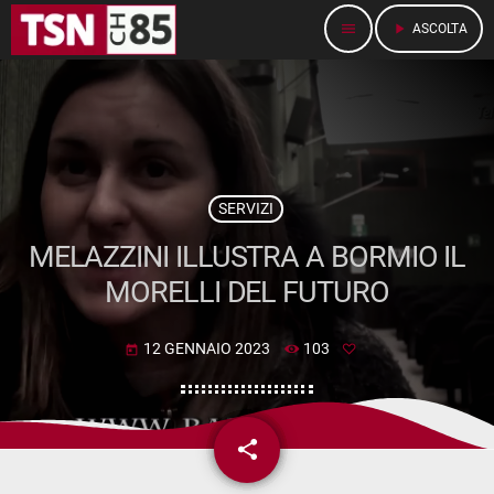
menu
play_arrow
ASCOLTA
SERVIZI
MELAZZINI ILLUSTRA A BORMIO IL
MORELLI DEL FUTURO
12 GENNAIO 2023
103
today
share
email