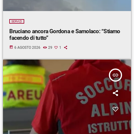
SERVIZI
Bruciano ancora Gordona e Samolaco: “Stiamo
facendo di tutto”
today
6 AGOSTO 2026
29
1
insert_link