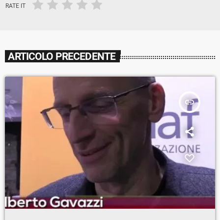
RATE IT
ARTICOLO PRECEDENTE
insert_link