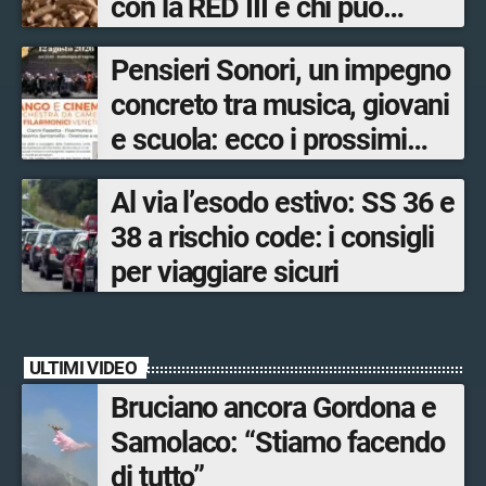
con la RED III e chi può
ottenere i bonus
Pensieri Sonori, un impegno
concreto tra musica, giovani
e scuola: ecco i prossimi
appuntamenti in Valtellina
Al via l’esodo estivo: SS 36 e
38 a rischio code: i consigli
per viaggiare sicuri
ULTIMI VIDEO
Bruciano ancora Gordona e
Samolaco: “Stiamo facendo
di tutto”