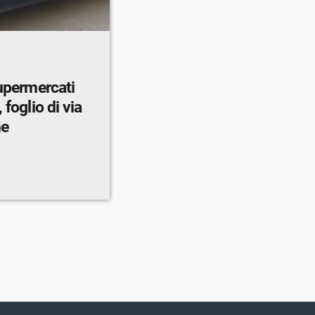
supermercati
 foglio di via
ne