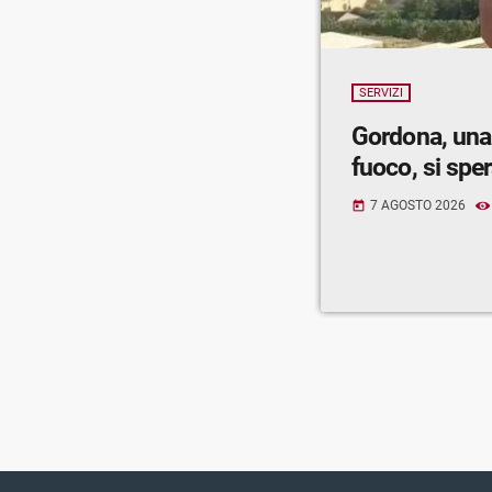
SERVIZI
Gordona, una
fuoco, si spe
7 AGOSTO 2026
today