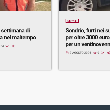
SERVIZI
 settimana di
Sondrio, furti nei 
ra nel maltempo
per oltre 3000 euro,
per un ventinoven
23
7 AGOSTO 2026
9
today