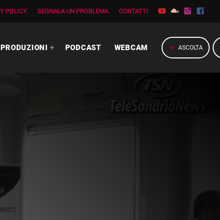
Y POLICY
SEGNALA UN PROBLEMA
CONTATTI
PRODUZIONI
PODCAST
WEBCAM
play_arrow
ASCOLTA