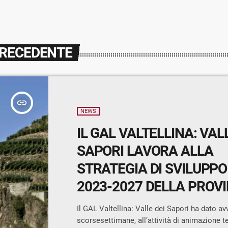
PRECEDENTE
insert_link
NEWS
IL GAL VALTELLINA: VAL
SAPORI LAVORA ALLA
STRATEGIA DI SVILUPPO
2023-2027 DELLA PROVI
SONDRIO
Il GAL Valtellina: Valle dei Sapori ha dato avv
scorsesettimane, all’attività di animazione te