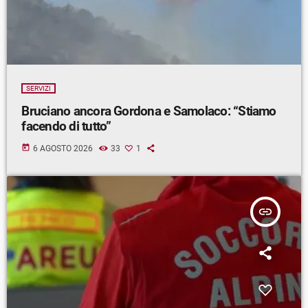
SERVIZI
Bruciano ancora Gordona e Samolaco: “Stiamo
facendo di tutto”
today
6 AGOSTO 2026
33
1
insert_link