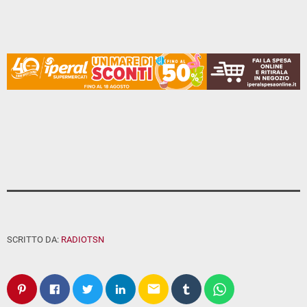
SCRITTO DA:
RADIOTSN
email