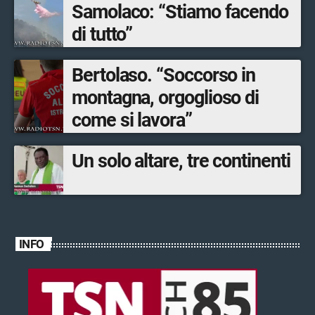
Samolaco: “Stiamo facendo
di tutto”
Bertolaso. “Soccorso in
montagna, orgoglioso di
come si lavora”
Un solo altare, tre continenti
INFO