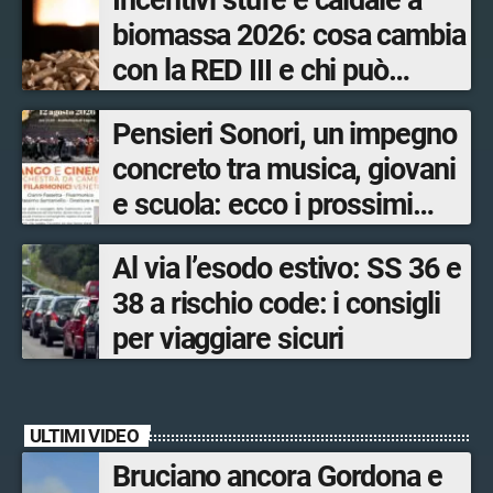
Incentivi stufe e caldaie a
biomassa 2026: cosa cambia
con la RED III e chi può
ottenere i bonus
Pensieri Sonori, un impegno
concreto tra musica, giovani
e scuola: ecco i prossimi
appuntamenti in Valtellina
Al via l’esodo estivo: SS 36 e
38 a rischio code: i consigli
per viaggiare sicuri
ULTIMI VIDEO
Bruciano ancora Gordona e