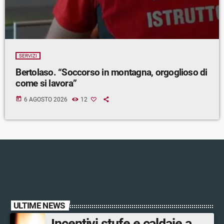
SERVIZI
Bertolaso. “Soccorso in montagna, orgoglioso di
come si lavora”
today
6 AGOSTO 2026
12
ULTIME NEWS