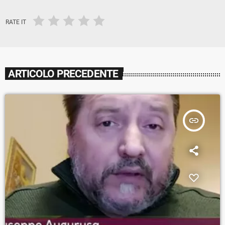
RATE IT
ARTICOLO PRECEDENTE
insert_link