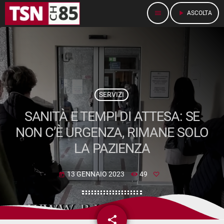
menu
play_arrow
ASCOLTA
SERVIZI
SANITÀ E TEMPI DI ATTESA: SE
NON C’È URGENZA, RIMANE SOLO
LA PAZIENZA
13 GENNAIO 2023
49
today
share
email