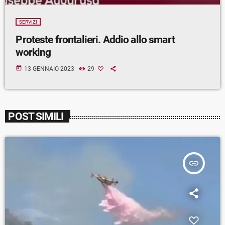
SERVIZI
Proteste frontalieri. Addio allo smart
working
today
13 GENNAIO 2023
29
POST SIMILI
insert_link