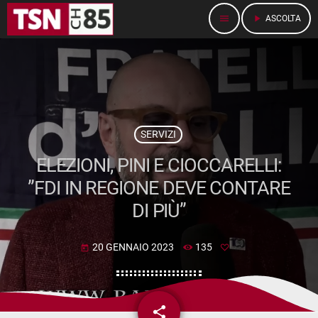
menu
play_arrow
ASCOLTA
SERVIZI
ELEZIONI, PINI E CIOCCARELLI:
”FDI IN REGIONE DEVE CONTARE
DI PIÙ”
20 GENNAIO 2023
135
today
share
email