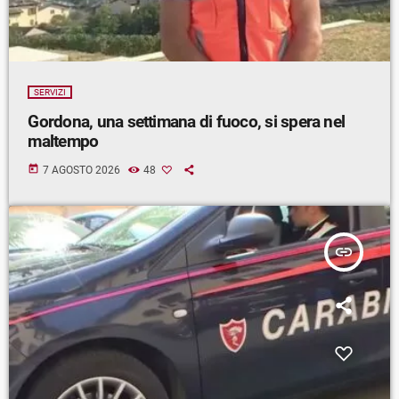
SERVIZI
Gordona, una settimana di fuoco, si spera nel
maltempo
today
7 AGOSTO 2026
48
insert_link