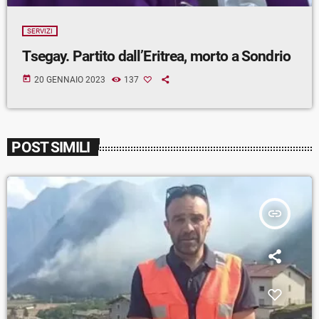
SERVIZI
Tsegay. Partito dall’Eritrea, morto a Sondrio
today
20 GENNAIO 2023
137
POST SIMILI
insert_link