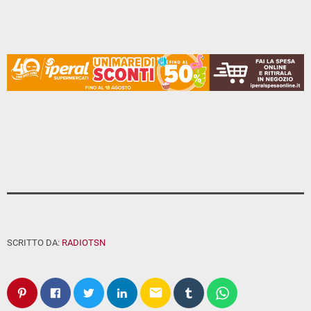
SCRITTO DA:
RADIOTSN
email