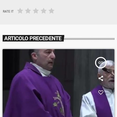
RATE IT
ARTICOLO PRECEDENTE
insert_link