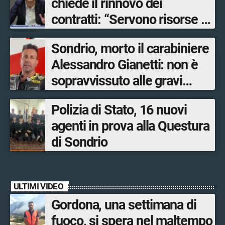
chiede il rinnovo dei
contratti: “Servono risorse e
salari adeguati”
Sondrio, morto il carabiniere
Alessandro Gianetti: non è
sopravvissuto alle gravi
ustioni
Polizia di Stato, 16 nuovi
agenti in prova alla Questura
di Sondrio
ULTIMI VIDEO
Gordona, una settimana di
fuoco, si spera nel maltempo