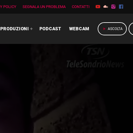
Y POLICY
SEGNALA UN PROBLEMA
CONTATTI
PRODUZIONI
PODCAST
WEBCAM
play_arrow
ASCOLTA