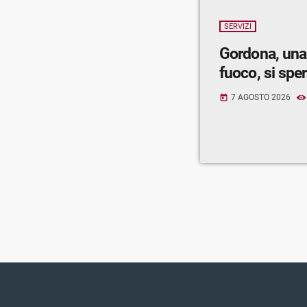
SERVIZI
Gordona, una
fuoco, si spe
7 AGOSTO 2026
today