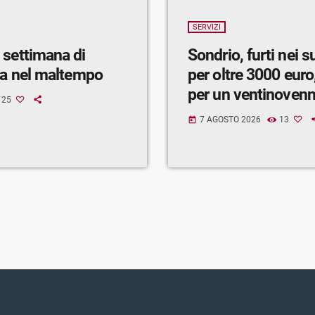
SERVIZI
 settimana di
Sondrio, furti nei 
ra nel maltempo
per oltre 3000 euro,
per un ventinoven
25
7 AGOSTO 2026
13
today