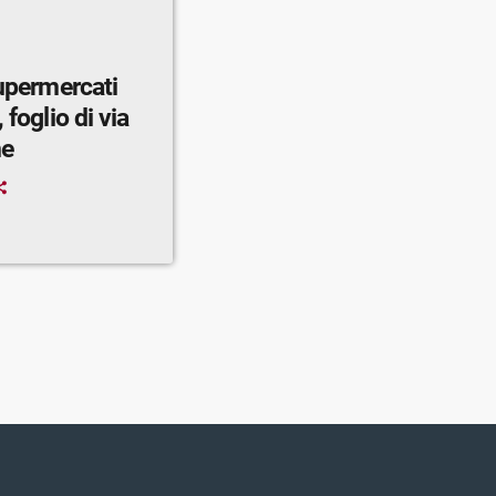
supermercati
 foglio di via
ne