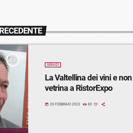
PRECEDENTE
insert_link
SERVIZI
La Valtellina dei vini e non
vetrina a RistorExpo
20 FEBBRAIO 2023
80
today