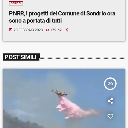
SERVIZI
PNRR, i progetti del Comune di Sondrio ora
sono a portata di tutti
today
20 FEBBRAIO 2023
179
POST SIMILI
insert_link