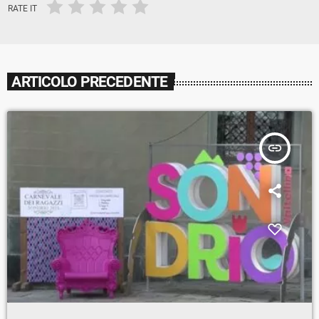
RATE IT
ARTICOLO PRECEDENTE
insert_link