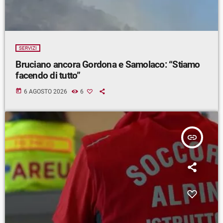
SERVIZI
Bruciano ancora Gordona e Samolaco: “Stiamo
facendo di tutto”
today
6 AGOSTO 2026
6
insert_link