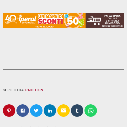
SCRITTO DA:
RADIOTSN
email