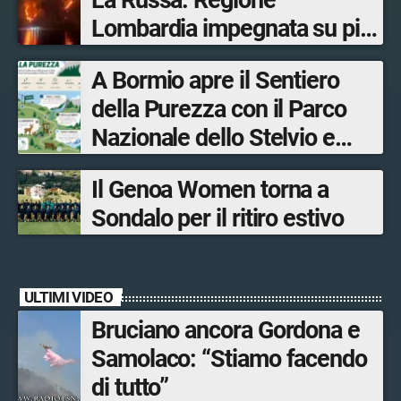
La Russa: Regione
Lombardia impegnata su più
fronti, 48 volontari coinvolti
A Bormio apre il Sentiero
tra le province di Lecco,
della Purezza con il Parco
Sondrio, Milano e Como
Nazionale dello Stelvio e
Bormio Tourism
Il Genoa Women torna a
Sondalo per il ritiro estivo
ULTIMI VIDEO
Bruciano ancora Gordona e
Samolaco: “Stiamo facendo
di tutto”