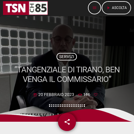
menu
play_arrow
ASCOLTA
SERVIZI
”TANGENZIALE DI TIRANO, BEN
VENGA IL COMMISSARIO”
20 FEBBRAIO 2023
116
today
share
email