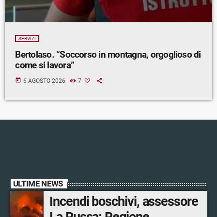
SERVIZI
Bertolaso. “Soccorso in montagna, orgoglioso di
come si lavora”
today
6 AGOSTO 2026
7
ULTIME NEWS
Incendi boschivi, assessore