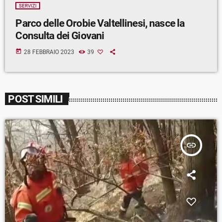
SERVIZI
Parco delle Orobie Valtellinesi, nasce la
Consulta dei Giovani
today
28 FEBBRAIO 2023
39
POST SIMILI
insert_link