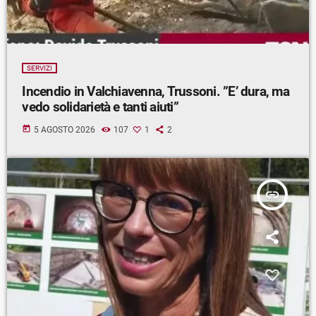
SERVIZI
Incendio in Valchiavenna, Trussoni. ”E’ dura, ma
vedo solidarietà e tanti aiuti”
today
5 AGOSTO 2026
107
1
2
insert_link