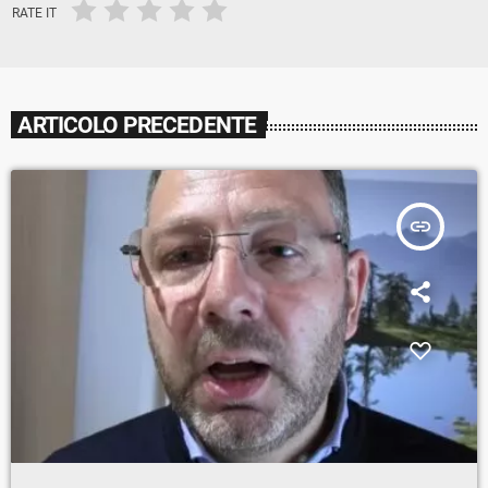
RATE IT
ARTICOLO PRECEDENTE
insert_link