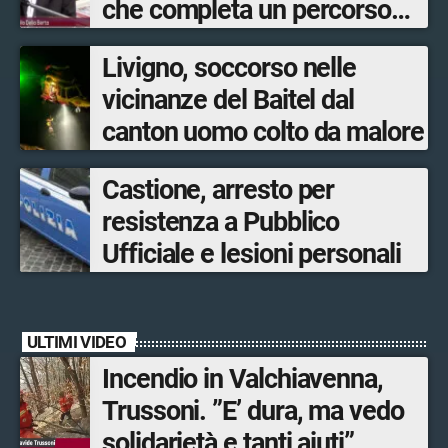
che completa un percorso
avviato anni fa. Ora avanti
Livigno, soccorso nelle
con la Tartano-Sondrio”
vicinanze del Baitel dal
canton uomo colto da malore
Castione, arresto per
resistenza a Pubblico
Ufficiale e lesioni personali
ULTIMI VIDEO
Incendio in Valchiavenna,
Trussoni. ”E’ dura, ma vedo
solidarietà e tanti aiuti”