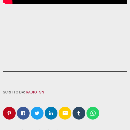
SCRITTO DA:
RADIOTSN
email