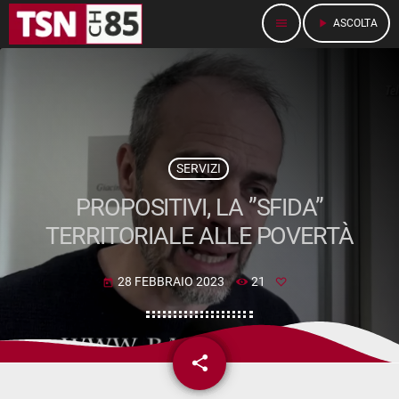
menu
play_arrow
ASCOLTA
SERVIZI
PROPOSITIVI, LA ”SFIDA”
TERRITORIALE ALLE POVERTÀ
28 FEBBRAIO 2023
21
today
share
email