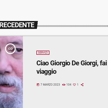
PRECEDENTE
insert_link
SERVIZI
Ciao Giorgio De Giorgi, fa
viaggio
7 MARZO 2023
104
1
today