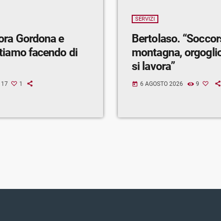
SERVIZI
ora Gordona e
Bertolaso. “Soccor
tiamo facendo di
montagna, orgogli
si lavora”
17
1
6 AGOSTO 2026
9
today