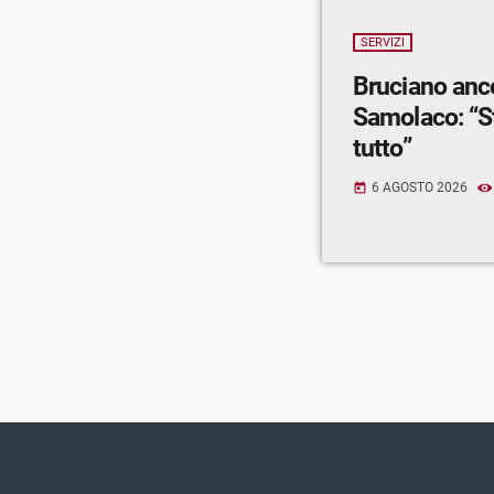
SERVIZI
Bruciano anc
Samolaco: “S
tutto”
6 AGOSTO 2026
today