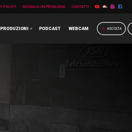
Y POLICY
SEGNALA UN PROBLEMA
CONTATTI
PRODUZIONI
PODCAST
WEBCAM
play_arrow
ASCOLTA