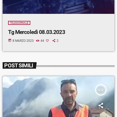
TELEGIORNALE
Tg Mercoledì 08.03.2023
today
8 MARZO 2023
44
2
POST SIMILI
insert_link