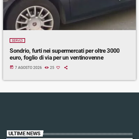
SERVIZI
Sondrio, furti nei supermercati per oltre 3000
euro, foglio di via per un ventinovenne
today
7 AGOSTO 2026
25
ULTIME NEWS