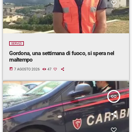
SERVIZI
Gordona, una settimana di fuoco, si spera nel
maltempo
today
7 AGOSTO 2026
47
insert_link