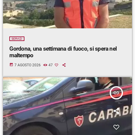
SERVIZI
Gordona, una settimana di fuoco, si spera nel
maltempo
today
7 AGOSTO 2026
47
insert_link