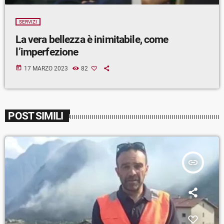
SERVIZI
La vera bellezza è inimitabile, come
l’imperfezione
today
17 MARZO 2023
82
POST SIMILI
insert_link