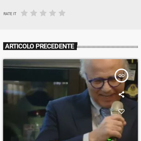
RATE IT
ARTICOLO PRECEDENTE
insert_link