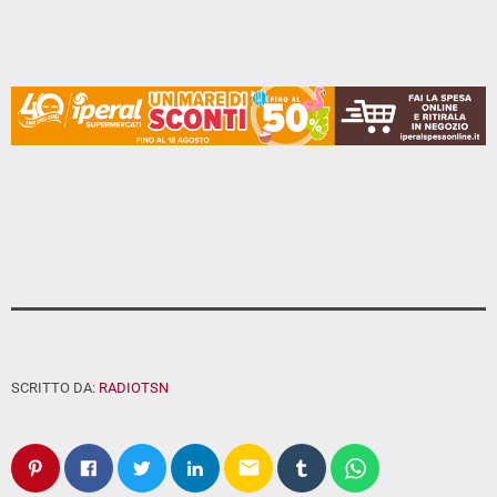
SCRITTO DA:
RADIOTSN
email