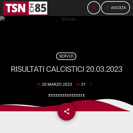
menu
play_arrow
ASCOLTA
SERVIZI
RISULTATI CALCISTICI 20.03.2023
20 MARZO 2023
31
today
share
email