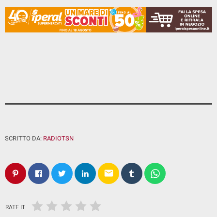
SCRITTO DA:
RADIOTSN
email
RATE IT