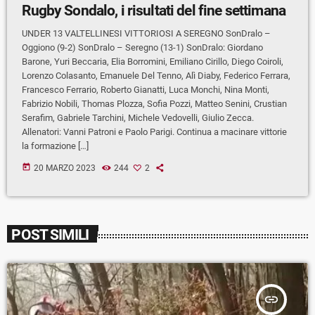
Rugby Sondalo, i risultati del fine settimana
UNDER 13 VALTELLINESI VITTORIOSI A SEREGNO SonDralo –
Oggiono (9-2) SonDralo – Seregno (13-1) SonDralo: Giordano
Barone, Yuri Beccaria, Elia Borromini, Emiliano Cirillo, Diego Coiroli,
Lorenzo Colasanto, Emanuele Del Tenno, Alì Diaby, Federico Ferrara,
Francesco Ferrario, Roberto Gianatti, Luca Monchi, Nina Monti,
Fabrizio Nobili, Thomas Plozza, Sofia Pozzi, Matteo Senini, Crustian
Serafim, Gabriele Tarchini, Michele Vedovelli, Giulio Zecca.
Allenatori: Vanni Patroni e Paolo Parigi. Continua a macinare vittorie
la formazione […]
today
20 MARZO 2023
244
2
POST SIMILI
insert_link