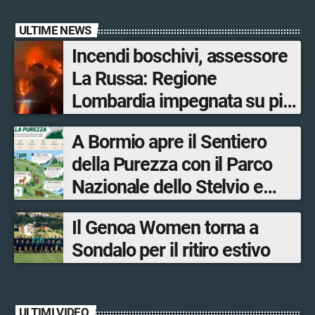
ULTIME NEWS
Incendi boschivi, assessore
La Russa: Regione
Lombardia impegnata su più
fronti, 48 volontari coinvolti
A Bormio apre il Sentiero
tra le province di Lecco,
della Purezza con il Parco
Sondrio, Milano e Como
Nazionale dello Stelvio e
Bormio Tourism
Il Genoa Women torna a
Sondalo per il ritiro estivo
ULTIMI VIDEO