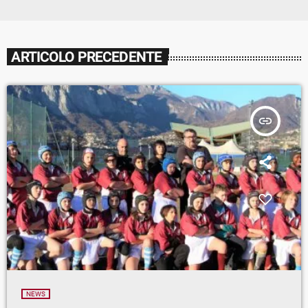
ARTICOLO PRECEDENTE
insert_link
NEWS