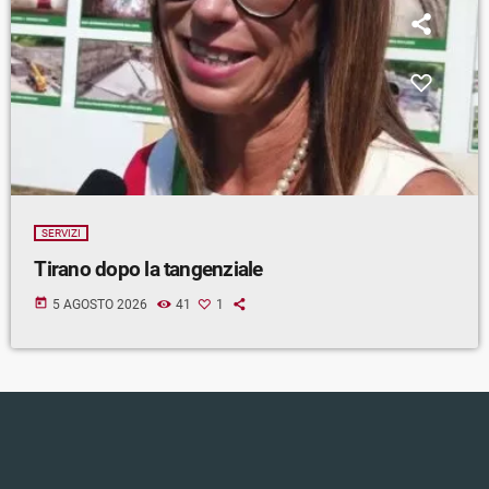
SERVIZI
Tirano dopo la tangenziale
today
5 AGOSTO 2026
41
1